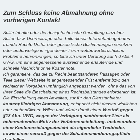
Zum Schluss keine Abmahnung ohne
vorherigen Kontakt
Sollte Inhalte oder die designtechnische Gestaltung einzelner
Seiten bzw. Userbeiträge oder Teile dieses Internetanbegebotes
fremde Rechte Dritter oder gesetzlische Bestimmungen verletzen
oder anderweitige in irgendeiner Form wettbewerbsrechtliche
Probleme hervorbringen, so bitte ich unter Berufung auf § 8 Abs.4
UWG, um eine angemessene,ausreichende erläuternde und
schnelle Nachricht ohne Kostennote.
Ich garantiere, das die zu Recht beantstandeten Passagen oder
Teile dieser Webseite in angemessender Frist entfernt bzw. den
rechtlichen Vorgaben umfänglich angepasst werden, ohne das von
Ihrer Seite die Einschaltung eines Rechtsbeistandes erforderlich ist.
Die Einschaltung eines Anwaltes, zur für den Dienstanbieter
kostenpflichtigen Abmahnung
, entspricht nicht dessen wirklichen
oder mutmaßlichen Willen und würde damit einen
Verstoß gegen
§13 Abs. UWG, wegen der Verfolgung sachfremder Ziele als
beherrschendes Motiv der Verfahrenseinleitung, insbesondere
einer Kostenerzielungsabsicht als eigentliche Treibfeder,
sowie einen verstoß gegen die Schadensminderungspflicht
darstellen.