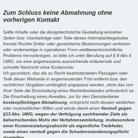
Zum Schluss keine Abmahnung ohne
vorherigen Kontakt
Sollte Inhalte oder die designtechnische Gestaltung einzelner
Seiten bzw. Userbeiträge oder Teile dieses Internetanbegebotes
fremde Rechte Dritter oder gesetzlische Bestimmungen verletzen
oder anderweitige in irgendeiner Form wettbewerbsrechtliche
Probleme hervorbringen, so bitte ich unter Berufung auf § 8 Abs.4
UWG, um eine angemessene,ausreichende erläuternde und
schnelle Nachricht ohne Kostennote.
Ich garantiere, das die zu Recht beantstandeten Passagen oder
Teile dieser Webseite in angemessender Frist entfernt bzw. den
rechtlichen Vorgaben umfänglich angepasst werden, ohne das von
Ihrer Seite die Einschaltung eines Rechtsbeistandes erforderlich ist.
Die Einschaltung eines Anwaltes, zur für den Dienstanbieter
kostenpflichtigen Abmahnung
, entspricht nicht dessen wirklichen
oder mutmaßlichen Willen und würde damit einen
Verstoß gegen
§13 Abs. UWG, wegen der Verfolgung sachfremder Ziele als
beherrschendes Motiv der Verfahrenseinleitung, insbesondere
einer Kostenerzielungsabsicht als eigentliche Treibfeder,
sowie einen verstoß gegen die Schadensminderungspflicht
darstellen.