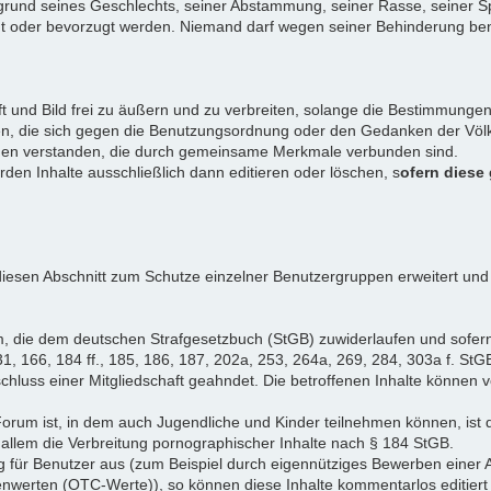
rund seines Geschlechts, seiner Abstammung, seiner Rasse, seiner Sp
igt oder bevorzugt werden. Niemand darf wegen seiner Behinderung ben
ift und Bild frei zu äußern und zu verbreiten, solange die Bestimmun
en, die sich gegen die Benutzungsordnung oder den Gedanken der Völke
iduen verstanden, die durch gemeinsame Merkmale verbunden sind.
erden Inhalte ausschließlich dann editieren oder löschen, s
ofern diese
iesen Abschnitt zum Schutze einzelner Benutzergruppen erweitert und
, die dem deutschen Strafgesetzbuch (StGB) zuwiderlaufen und sofer
1, 166, 184 ff., 185, 186, 187, 202a, 253, 264a, 269, 284, 303a f. StG
chluss einer Mitgliedschaft geahndet. Die betroffenen Inhalte können
Forum ist, in dem auch Jugendliche und Kinder teilnehmen können, ist 
allem die Verbreitung pornographischer Inhalte nach § 184 StGB.
g für Benutzer aus (zum Beispiel durch eigennütziges Bewerben einer A
enwerten (OTC-Werte)), so können diese Inhalte kommentarlos editiert