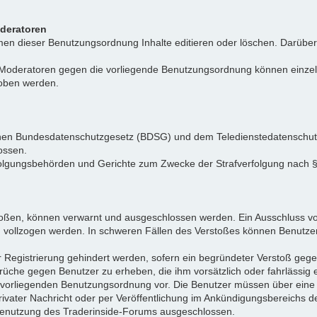
oderatoren
n dieser Benutzungsordnung Inhalte editieren oder löschen. Darüber h
r Moderatoren gegen die vorliegende Benutzungsordnung können einz
hoben werden.
tschen Bundesdatenschutzgesetz (BDSG) und dem Teledienstedatenschu
ossen.
folgungsbehörden und Gerichte zum Zwecke der Strafverfolgung nach
toßen, können verwarnt und ausgeschlossen werden. Ein Ausschluss vo
d vollzogen werden. In schweren Fällen des Verstoßes können Benutze
r Registrierung gehindert werden, sofern ein begründeter Verstoß ge
rüche gegen Benutzer zu erheben, die ihm vorsätzlich oder fahrlässig
er vorliegenden Benutzungsordnung vor. Die Benutzer müssen über ein
privater Nachricht oder per Veröffentlichung im Ankündigungsbereich
e Benutzung des Traderinside-Forums ausgeschlossen.