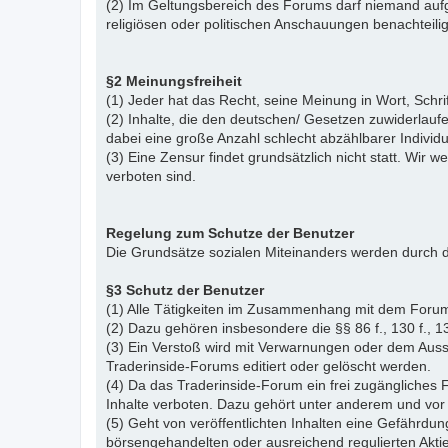
(2) Im Geltungsbereich des Forums darf niemand aufg
religiösen oder politischen Anschauungen benachteil
§2 Meinungsfreiheit
(1) Jeder hat das Recht, seine Meinung in Wort, Schr
(2) Inhalte, die den deutschen/ Gesetzen zuwiderlauf
dabei eine große Anzahl schlecht abzählbarer Indiv
(3) Eine Zensur findet grundsätzlich nicht statt. Wir w
verboten sind.
Regelung zum Schutze der Benutzer
Die Grundsätze sozialen Miteinanders werden durch d
§3 Schutz der Benutzer
(1) Alle Tätigkeiten im Zusammenhang mit dem Forum
(2) Dazu gehören insbesondere die §§ 86 f., 130 f., 13
(3) Ein Verstoß wird mit Verwarnungen oder dem Auss
Traderinside-Forums editiert oder gelöscht werden.
(4) Da das Traderinside-Forum ein frei zugängliches 
Inhalte verboten. Dazu gehört unter anderem und vor 
(5) Geht von veröffentlichten Inhalten eine Gefährdun
börsengehandelten oder ausreichend regulierten Akti