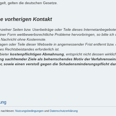
elt, gelten die deutschen Gesetze.
 vorherigen Kontakt
inzelner Seiten bzw. Userbeiträge oder Teile dieses Internetanbegebote
iner Form wettbewerbsrechtliche Probleme hervorbringen, so bitte ich
 Nachricht ohne Kostennote.
sagen oder Teile dieser Webseite in angemessender Frist entfernt bzw
es Rechtsbeistandes erforderlich ist.
nbieter
kostenpflichtigen Abmahnung
, entspricht nicht dessen wirkl
g sachfremder Ziele als beherrschendes Motiv der Verfahrenseinl
er, sowie einen verstoß gegen die Schadensminderungspflicht dar
ung
r nachlesen:
Nutzungsbedingungen
und
Datenschutzerklärung