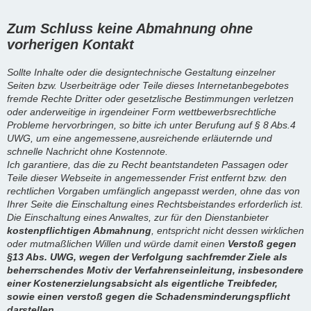
Zum Schluss keine Abmahnung ohne
vorherigen Kontakt
Sollte Inhalte oder die designtechnische Gestaltung einzelner
Seiten bzw. Userbeiträge oder Teile dieses Internetanbegebotes
fremde Rechte Dritter oder gesetzlische Bestimmungen verletzen
oder anderweitige in irgendeiner Form wettbewerbsrechtliche
Probleme hervorbringen, so bitte ich unter Berufung auf § 8 Abs.4
UWG, um eine angemessene,ausreichende erläuternde und
schnelle Nachricht ohne Kostennote.
Ich garantiere, das die zu Recht beantstandeten Passagen oder
Teile dieser Webseite in angemessender Frist entfernt bzw. den
rechtlichen Vorgaben umfänglich angepasst werden, ohne das von
Ihrer Seite die Einschaltung eines Rechtsbeistandes erforderlich ist.
Die Einschaltung eines Anwaltes, zur für den Dienstanbieter
kostenpflichtigen Abmahnung
, entspricht nicht dessen wirklichen
oder mutmaßlichen Willen und würde damit einen
Verstoß gegen
§13 Abs. UWG, wegen der Verfolgung sachfremder Ziele als
beherrschendes Motiv der Verfahrenseinleitung, insbesondere
einer Kostenerzielungsabsicht als eigentliche Treibfeder,
sowie einen verstoß gegen die Schadensminderungspflicht
darstellen.