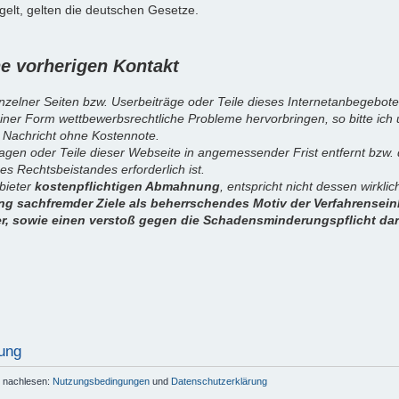
elt, gelten die deutschen Gesetze.
 vorherigen Kontakt
inzelner Seiten bzw. Userbeiträge oder Teile dieses Internetanbegebote
iner Form wettbewerbsrechtliche Probleme hervorbringen, so bitte ich
 Nachricht ohne Kostennote.
sagen oder Teile dieser Webseite in angemessender Frist entfernt bzw
es Rechtsbeistandes erforderlich ist.
nbieter
kostenpflichtigen Abmahnung
, entspricht nicht dessen wirkl
g sachfremder Ziele als beherrschendes Motiv der Verfahrenseinl
er, sowie einen verstoß gegen die Schadensminderungspflicht dar
ung
r nachlesen:
Nutzungsbedingungen
und
Datenschutzerklärung