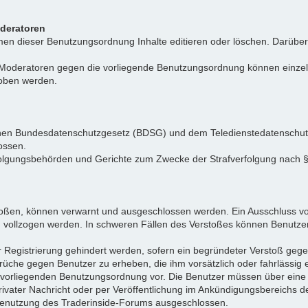
oderatoren
n dieser Benutzungsordnung Inhalte editieren oder löschen. Darüber h
r Moderatoren gegen die vorliegende Benutzungsordnung können einz
hoben werden.
tschen Bundesdatenschutzgesetz (BDSG) und dem Teledienstedatenschu
ossen.
folgungsbehörden und Gerichte zum Zwecke der Strafverfolgung nach
toßen, können verwarnt und ausgeschlossen werden. Ein Ausschluss vo
d vollzogen werden. In schweren Fällen des Verstoßes können Benutze
r Registrierung gehindert werden, sofern ein begründeter Verstoß ge
rüche gegen Benutzer zu erheben, die ihm vorsätzlich oder fahrlässig
er vorliegenden Benutzungsordnung vor. Die Benutzer müssen über ein
privater Nachricht oder per Veröffentlichung im Ankündigungsbereich
e Benutzung des Traderinside-Forums ausgeschlossen.