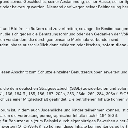
rund seines Geschlechts, seiner Abstammung, seiner Rasse, seiner Sp
igt oder bevorzugt werden. Niemand darf wegen seiner Behinderung ben
ift und Bild frei zu äußern und zu verbreiten, solange die Bestimmun
en, die sich gegen die Benutzungsordnung oder den Gedanken der Völke
iduen verstanden, die durch gemeinsame Merkmale verbunden sind.
erden Inhalte ausschließlich dann editieren oder löschen, s
ofern diese
iesen Abschnitt zum Schutze einzelner Benutzergruppen erweitert und
, die dem deutschen Strafgesetzbuch (StGB) zuwiderlaufen und sofer
1, 166, 184 ff., 185, 186, 187, 202a, 253, 264a, 269, 284, 303a f. StG
chluss einer Mitgliedschaft geahndet. Die betroffenen Inhalte können
Forum ist, in dem auch Jugendliche und Kinder teilnehmen können, ist 
allem die Verbreitung pornographischer Inhalte nach § 184 StGB.
g für Benutzer aus (zum Beispiel durch eigennütziges Bewerben einer A
enwerten (OTC-Werte)), so können diese Inhalte kommentarlos editiert