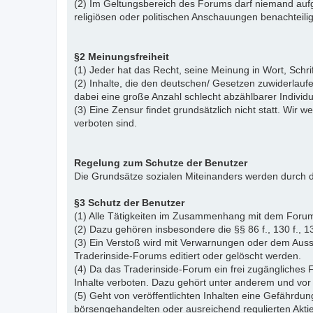
(2) Im Geltungsbereich des Forums darf niemand aufg
religiösen oder politischen Anschauungen benachteil
§2 Meinungsfreiheit
(1) Jeder hat das Recht, seine Meinung in Wort, Schr
(2) Inhalte, die den deutschen/ Gesetzen zuwiderlauf
dabei eine große Anzahl schlecht abzählbarer Indiv
(3) Eine Zensur findet grundsätzlich nicht statt. Wir w
verboten sind.
Regelung zum Schutze der Benutzer
Die Grundsätze sozialen Miteinanders werden durch d
§3 Schutz der Benutzer
(1) Alle Tätigkeiten im Zusammenhang mit dem Forum
(2) Dazu gehören insbesondere die §§ 86 f., 130 f., 13
(3) Ein Verstoß wird mit Verwarnungen oder dem Auss
Traderinside-Forums editiert oder gelöscht werden.
(4) Da das Traderinside-Forum ein frei zugängliches 
Inhalte verboten. Dazu gehört unter anderem und vor 
(5) Geht von veröffentlichten Inhalten eine Gefährdun
börsengehandelten oder ausreichend regulierten Akti