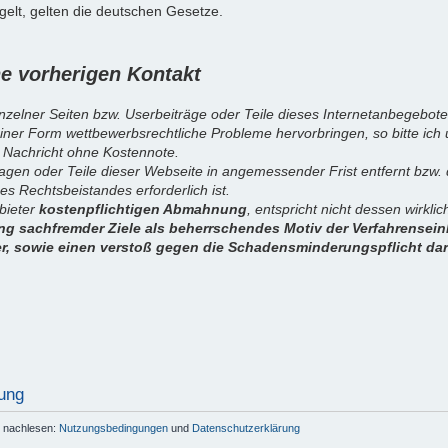
elt, gelten die deutschen Gesetze.
 vorherigen Kontakt
inzelner Seiten bzw. Userbeiträge oder Teile dieses Internetanbegebote
iner Form wettbewerbsrechtliche Probleme hervorbringen, so bitte ich
 Nachricht ohne Kostennote.
sagen oder Teile dieser Webseite in angemessender Frist entfernt bzw
es Rechtsbeistandes erforderlich ist.
nbieter
kostenpflichtigen Abmahnung
, entspricht nicht dessen wirkl
g sachfremder Ziele als beherrschendes Motiv der Verfahrenseinl
er, sowie einen verstoß gegen die Schadensminderungspflicht dar
ung
r nachlesen:
Nutzungsbedingungen
und
Datenschutzerklärung