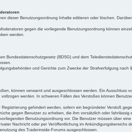
oderatoren
n dieser Benutzungsordnung Inhalte editieren oder löschen. Darüber h
r Moderatoren gegen die vorliegende Benutzungsordnung können einz
hoben werden.
tschen Bundesdatenschutzgesetz (BDSG) und dem Teledienstedatenschu
ossen.
folgungsbehörden und Gerichte zum Zwecke der Strafverfolgung nach
toßen, können verwarnt und ausgeschlossen werden. Ein Ausschluss vo
d vollzogen werden. In schweren Fällen des Verstoßes können Benutze
r Registrierung gehindert werden, sofern ein begründeter Verstoß ge
rüche gegen Benutzer zu erheben, die ihm vorsätzlich oder fahrlässig
er vorliegenden Benutzungsordnung vor. Die Benutzer müssen über ein
privater Nachricht oder per Veröffentlichung im Ankündigungsbereich
e Benutzung des Traderinside-Forums ausgeschlossen.