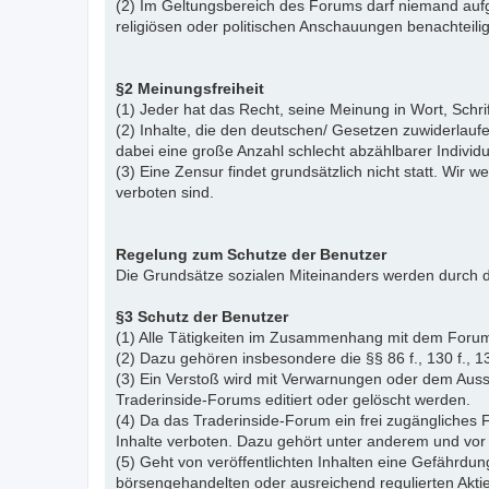
(2) Im Geltungsbereich des Forums darf niemand aufg
religiösen oder politischen Anschauungen benachteil
§2 Meinungsfreiheit
(1) Jeder hat das Recht, seine Meinung in Wort, Schr
(2) Inhalte, die den deutschen/ Gesetzen zuwiderlauf
dabei eine große Anzahl schlecht abzählbarer Indiv
(3) Eine Zensur findet grundsätzlich nicht statt. Wir w
verboten sind.
Regelung zum Schutze der Benutzer
Die Grundsätze sozialen Miteinanders werden durch d
§3 Schutz der Benutzer
(1) Alle Tätigkeiten im Zusammenhang mit dem Forum
(2) Dazu gehören insbesondere die §§ 86 f., 130 f., 13
(3) Ein Verstoß wird mit Verwarnungen oder dem Auss
Traderinside-Forums editiert oder gelöscht werden.
(4) Da das Traderinside-Forum ein frei zugängliches 
Inhalte verboten. Dazu gehört unter anderem und vor 
(5) Geht von veröffentlichten Inhalten eine Gefährdun
börsengehandelten oder ausreichend regulierten Akti