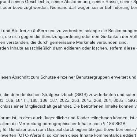
rund seines Geschlechts, seiner Abstammung, seiner Rasse, seiner Sp
igt oder bevorzugt werden. Niemand darf wegen seiner Behinderung ben
ift und Bild frei zu äußern und zu verbreiten, solange die Bestimmun
en, die sich gegen die Benutzungsordnung oder den Gedanken der Völke
iduen verstanden, die durch gemeinsame Merkmale verbunden sind.
erden Inhalte ausschließlich dann editieren oder löschen, s
ofern diese
iesen Abschnitt zum Schutze einzelner Benutzergruppen erweitert und
, die dem deutschen Strafgesetzbuch (StGB) zuwiderlaufen und sofer
1, 166, 184 ff., 185, 186, 187, 202a, 253, 264a, 269, 284, 303a f. StG
chluss einer Mitgliedschaft geahndet. Die betroffenen Inhalte können
Forum ist, in dem auch Jugendliche und Kinder teilnehmen können, ist 
allem die Verbreitung pornographischer Inhalte nach § 184 StGB.
g für Benutzer aus (zum Beispiel durch eigennütziges Bewerben einer A
enwerten (OTC-Werte)), so können diese Inhalte kommentarlos editiert