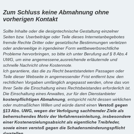
Zum Schluss keine Abmahnung ohne
vorherigen Kontakt
Sollte Inhalte oder die designtechnische Gestaltung einzelner
Seiten bzw. Userbeiträge oder Teile dieses Internetanbegebotes
fremde Rechte Dritter oder gesetzlische Bestimmungen verletzen
oder anderweitige in irgendeiner Form wettbewerbsrechtliche
Probleme hervorbringen, so bitte ich unter Berufung auf § 8 Abs.4
UWG, um eine angemessene,ausreichende erläuternde und
schnelle Nachricht ohne Kostennote.
Ich garantiere, das die zu Recht beantstandeten Passagen oder
Teile dieser Webseite in angemessender Frist entfernt bzw. den
rechtlichen Vorgaben umfänglich angepasst werden, ohne das von
Ihrer Seite die Einschaltung eines Rechtsbeistandes erforderlich ist.
Die Einschaltung eines Anwaltes, zur für den Dienstanbieter
kostenpflichtigen Abmahnung
, entspricht nicht dessen wirklichen
oder mutmaßlichen Willen und würde damit einen
Verstoß gegen
§13 Abs. UWG, wegen der Verfolgung sachfremder Ziele als
beherrschendes Motiv der Verfahrenseinleitung, insbesondere
einer Kostenerzielungsabsicht als eigentliche Treibfeder,
sowie einen verstoß gegen die Schadensminderungspflicht
darstellen.