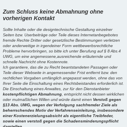
Zum Schluss keine Abmahnung ohne
vorherigen Kontakt
Sollte Inhalte oder die designtechnische Gestaltung einzelner
Seiten bzw. Userbeiträge oder Teile dieses Internetanbegebotes
fremde Rechte Dritter oder gesetzlische Bestimmungen verletzen
oder anderweitige in irgendeiner Form wettbewerbsrechtliche
Probleme hervorbringen, so bitte ich unter Berufung auf § 8 Abs.4
UWG, um eine angemessene,ausreichende erläuternde und
schnelle Nachricht ohne Kostennote.
Ich garantiere, das die zu Recht beantstandeten Passagen oder
Teile dieser Webseite in angemessender Frist entfernt bzw. den
rechtlichen Vorgaben umfänglich angepasst werden, ohne das von
Ihrer Seite die Einschaltung eines Rechtsbeistandes erforderlich ist.
Die Einschaltung eines Anwaltes, zur für den Dienstanbieter
kostenpflichtigen Abmahnung
, entspricht nicht dessen wirklichen
oder mutmaßlichen Willen und würde damit einen
Verstoß gegen
§13 Abs. UWG, wegen der Verfolgung sachfremder Ziele als
beherrschendes Motiv der Verfahrenseinleitung, insbesondere
einer Kostenerzielungsabsicht als eigentliche Treibfeder,
sowie einen verstoß gegen die Schadensminderungspflicht
darstellen.