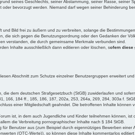
rund seines Geschlechts, seiner Abstammung, seiner Rasse, seiner Sp
igt oder bevorzugt werden. Niemand darf wegen seiner Behinderung ben
ift und Bild frei zu äußern und zu verbreiten, solange die Bestimmun
en, die sich gegen die Benutzungsordnung oder den Gedanken der Völke
iduen verstanden, die durch gemeinsame Merkmale verbunden sind.
erden Inhalte ausschließlich dann editieren oder löschen, s
ofern diese
iesen Abschnitt zum Schutze einzelner Benutzergruppen erweitert und
, die dem deutschen Strafgesetzbuch (StGB) zuwiderlaufen und sofer
1, 166, 184 ff., 185, 186, 187, 202a, 253, 264a, 269, 284, 303a f. StG
chluss einer Mitgliedschaft geahndet. Die betroffenen Inhalte können
Forum ist, in dem auch Jugendliche und Kinder teilnehmen können, ist 
allem die Verbreitung pornographischer Inhalte nach § 184 StGB.
g für Benutzer aus (zum Beispiel durch eigennütziges Bewerben einer A
enwerten (OTC-Werte)), so können diese Inhalte kommentarlos editiert