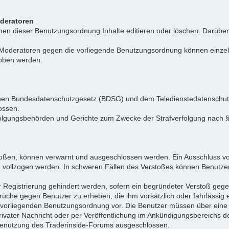
oderatoren
n dieser Benutzungsordnung Inhalte editieren oder löschen. Darüber h
r Moderatoren gegen die vorliegende Benutzungsordnung können einz
hoben werden.
tschen Bundesdatenschutzgesetz (BDSG) und dem Teledienstedatenschu
ossen.
folgungsbehörden und Gerichte zum Zwecke der Strafverfolgung nach
toßen, können verwarnt und ausgeschlossen werden. Ein Ausschluss vo
d vollzogen werden. In schweren Fällen des Verstoßes können Benutze
r Registrierung gehindert werden, sofern ein begründeter Verstoß ge
rüche gegen Benutzer zu erheben, die ihm vorsätzlich oder fahrlässig
er vorliegenden Benutzungsordnung vor. Die Benutzer müssen über ein
privater Nachricht oder per Veröffentlichung im Ankündigungsbereich
e Benutzung des Traderinside-Forums ausgeschlossen.