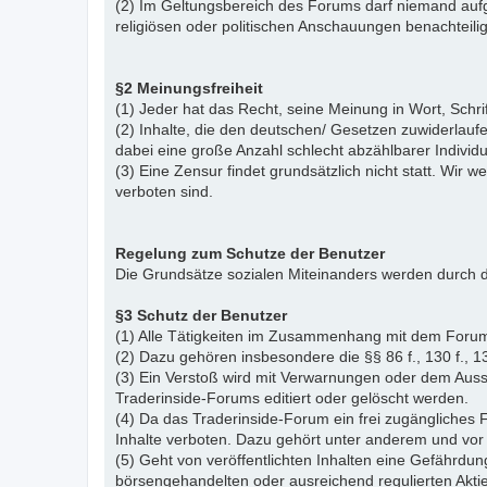
(2) Im Geltungsbereich des Forums darf niemand aufg
religiösen oder politischen Anschauungen benachteil
§2 Meinungsfreiheit
(1) Jeder hat das Recht, seine Meinung in Wort, Schr
(2) Inhalte, die den deutschen/ Gesetzen zuwiderlauf
dabei eine große Anzahl schlecht abzählbarer Indiv
(3) Eine Zensur findet grundsätzlich nicht statt. Wir w
verboten sind.
Regelung zum Schutze der Benutzer
Die Grundsätze sozialen Miteinanders werden durch d
§3 Schutz der Benutzer
(1) Alle Tätigkeiten im Zusammenhang mit dem Forum
(2) Dazu gehören insbesondere die §§ 86 f., 130 f., 13
(3) Ein Verstoß wird mit Verwarnungen oder dem Auss
Traderinside-Forums editiert oder gelöscht werden.
(4) Da das Traderinside-Forum ein frei zugängliches 
Inhalte verboten. Dazu gehört unter anderem und vor 
(5) Geht von veröffentlichten Inhalten eine Gefährdun
börsengehandelten oder ausreichend regulierten Akti