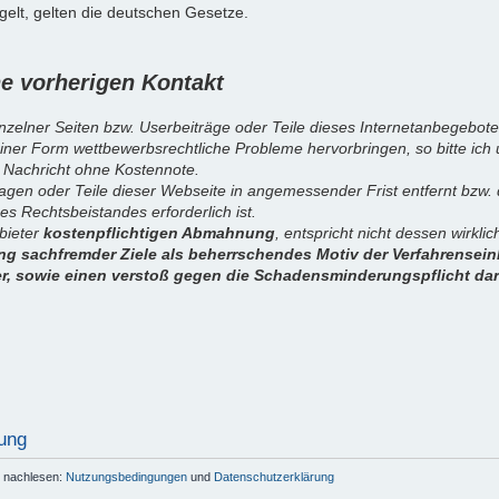
elt, gelten die deutschen Gesetze.
 vorherigen Kontakt
inzelner Seiten bzw. Userbeiträge oder Teile dieses Internetanbegebote
iner Form wettbewerbsrechtliche Probleme hervorbringen, so bitte ich
 Nachricht ohne Kostennote.
sagen oder Teile dieser Webseite in angemessender Frist entfernt bzw
es Rechtsbeistandes erforderlich ist.
nbieter
kostenpflichtigen Abmahnung
, entspricht nicht dessen wirkl
g sachfremder Ziele als beherrschendes Motiv der Verfahrenseinl
er, sowie einen verstoß gegen die Schadensminderungspflicht dar
ung
r nachlesen:
Nutzungsbedingungen
und
Datenschutzerklärung