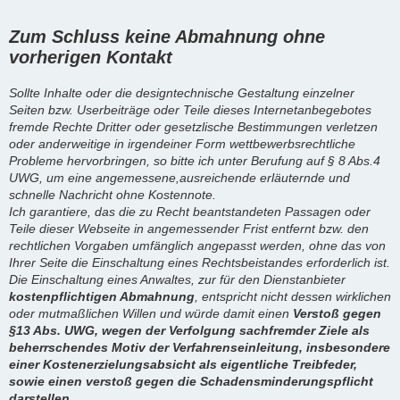
Zum Schluss keine Abmahnung ohne
vorherigen Kontakt
Sollte Inhalte oder die designtechnische Gestaltung einzelner
Seiten bzw. Userbeiträge oder Teile dieses Internetanbegebotes
fremde Rechte Dritter oder gesetzlische Bestimmungen verletzen
oder anderweitige in irgendeiner Form wettbewerbsrechtliche
Probleme hervorbringen, so bitte ich unter Berufung auf § 8 Abs.4
UWG, um eine angemessene,ausreichende erläuternde und
schnelle Nachricht ohne Kostennote.
Ich garantiere, das die zu Recht beantstandeten Passagen oder
Teile dieser Webseite in angemessender Frist entfernt bzw. den
rechtlichen Vorgaben umfänglich angepasst werden, ohne das von
Ihrer Seite die Einschaltung eines Rechtsbeistandes erforderlich ist.
Die Einschaltung eines Anwaltes, zur für den Dienstanbieter
kostenpflichtigen Abmahnung
, entspricht nicht dessen wirklichen
oder mutmaßlichen Willen und würde damit einen
Verstoß gegen
§13 Abs. UWG, wegen der Verfolgung sachfremder Ziele als
beherrschendes Motiv der Verfahrenseinleitung, insbesondere
einer Kostenerzielungsabsicht als eigentliche Treibfeder,
sowie einen verstoß gegen die Schadensminderungspflicht
darstellen.