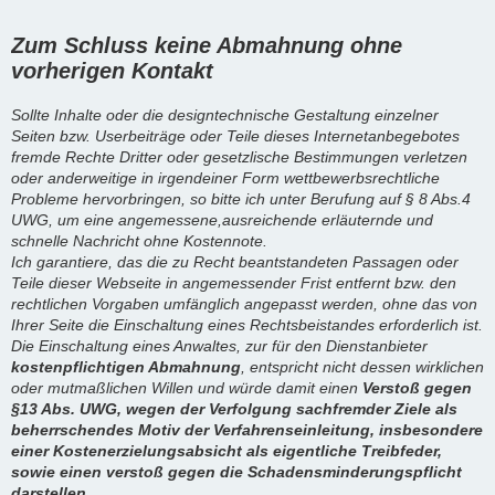
Zum Schluss keine Abmahnung ohne
vorherigen Kontakt
Sollte Inhalte oder die designtechnische Gestaltung einzelner
Seiten bzw. Userbeiträge oder Teile dieses Internetanbegebotes
fremde Rechte Dritter oder gesetzlische Bestimmungen verletzen
oder anderweitige in irgendeiner Form wettbewerbsrechtliche
Probleme hervorbringen, so bitte ich unter Berufung auf § 8 Abs.4
UWG, um eine angemessene,ausreichende erläuternde und
schnelle Nachricht ohne Kostennote.
Ich garantiere, das die zu Recht beantstandeten Passagen oder
Teile dieser Webseite in angemessender Frist entfernt bzw. den
rechtlichen Vorgaben umfänglich angepasst werden, ohne das von
Ihrer Seite die Einschaltung eines Rechtsbeistandes erforderlich ist.
Die Einschaltung eines Anwaltes, zur für den Dienstanbieter
kostenpflichtigen Abmahnung
, entspricht nicht dessen wirklichen
oder mutmaßlichen Willen und würde damit einen
Verstoß gegen
§13 Abs. UWG, wegen der Verfolgung sachfremder Ziele als
beherrschendes Motiv der Verfahrenseinleitung, insbesondere
einer Kostenerzielungsabsicht als eigentliche Treibfeder,
sowie einen verstoß gegen die Schadensminderungspflicht
darstellen.