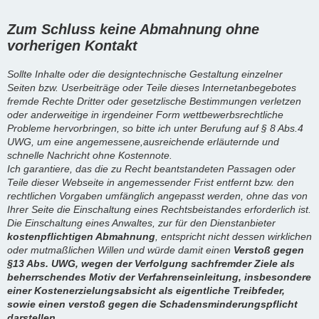
Zum Schluss keine Abmahnung ohne
vorherigen Kontakt
Sollte Inhalte oder die designtechnische Gestaltung einzelner
Seiten bzw. Userbeiträge oder Teile dieses Internetanbegebotes
fremde Rechte Dritter oder gesetzlische Bestimmungen verletzen
oder anderweitige in irgendeiner Form wettbewerbsrechtliche
Probleme hervorbringen, so bitte ich unter Berufung auf § 8 Abs.4
UWG, um eine angemessene,ausreichende erläuternde und
schnelle Nachricht ohne Kostennote.
Ich garantiere, das die zu Recht beantstandeten Passagen oder
Teile dieser Webseite in angemessender Frist entfernt bzw. den
rechtlichen Vorgaben umfänglich angepasst werden, ohne das von
Ihrer Seite die Einschaltung eines Rechtsbeistandes erforderlich ist.
Die Einschaltung eines Anwaltes, zur für den Dienstanbieter
kostenpflichtigen Abmahnung
, entspricht nicht dessen wirklichen
oder mutmaßlichen Willen und würde damit einen
Verstoß gegen
§13 Abs. UWG, wegen der Verfolgung sachfremder Ziele als
beherrschendes Motiv der Verfahrenseinleitung, insbesondere
einer Kostenerzielungsabsicht als eigentliche Treibfeder,
sowie einen verstoß gegen die Schadensminderungspflicht
darstellen.