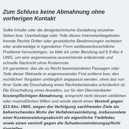
Zum Schluss keine Abmahnung ohne
vorherigen Kontakt
Sollte Inhalte oder die designtechnische Gestaltung einzelner
Seiten bzw. Userbeiträge oder Teile dieses Internetanbegebotes
fremde Rechte Dritter oder gesetzlische Bestimmungen verletzen
oder anderweitige in irgendeiner Form wettbewerbsrechtliche
Probleme hervorbringen, so bitte ich unter Berufung auf § 8 Abs.4
UWG, um eine angemessene,ausreichende erläuternde und
schnelle Nachricht ohne Kostennote.
Ich garantiere, das die zu Recht beantstandeten Passagen oder
Teile dieser Webseite in angemessender Frist entfernt bzw. den
rechtlichen Vorgaben umfänglich angepasst werden, ohne das von
Ihrer Seite die Einschaltung eines Rechtsbeistandes erforderlich ist.
Die Einschaltung eines Anwaltes, zur für den Dienstanbieter
kostenpflichtigen Abmahnung
, entspricht nicht dessen wirklichen
oder mutmaßlichen Willen und würde damit einen
Verstoß gegen
§13 Abs. UWG, wegen der Verfolgung sachfremder Ziele als
beherrschendes Motiv der Verfahrenseinleitung, insbesondere
einer Kostenerzielungsabsicht als eigentliche Treibfeder,
sowie einen verstoß gegen die Schadensminderungspflicht
darstellen.