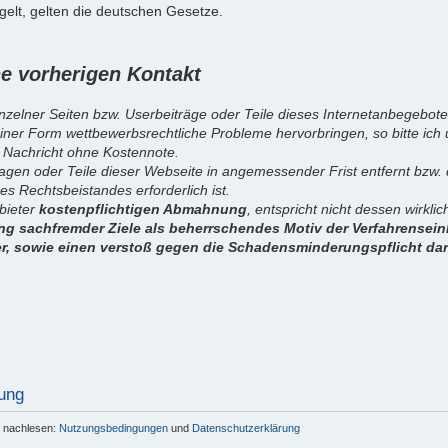
elt, gelten die deutschen Gesetze.
 vorherigen Kontakt
inzelner Seiten bzw. Userbeiträge oder Teile dieses Internetanbegebote
iner Form wettbewerbsrechtliche Probleme hervorbringen, so bitte ich
 Nachricht ohne Kostennote.
sagen oder Teile dieser Webseite in angemessender Frist entfernt bzw
es Rechtsbeistandes erforderlich ist.
nbieter
kostenpflichtigen Abmahnung
, entspricht nicht dessen wirkl
g sachfremder Ziele als beherrschendes Motiv der Verfahrenseinl
er, sowie einen verstoß gegen die Schadensminderungspflicht dar
ung
r nachlesen:
Nutzungsbedingungen
und
Datenschutzerklärung