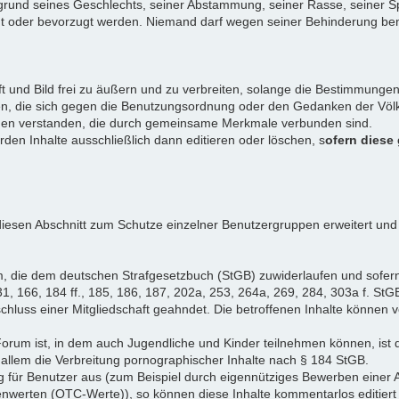
rund seines Geschlechts, seiner Abstammung, seiner Rasse, seiner Sp
igt oder bevorzugt werden. Niemand darf wegen seiner Behinderung ben
ift und Bild frei zu äußern und zu verbreiten, solange die Bestimmun
en, die sich gegen die Benutzungsordnung oder den Gedanken der Völke
iduen verstanden, die durch gemeinsame Merkmale verbunden sind.
erden Inhalte ausschließlich dann editieren oder löschen, s
ofern diese
iesen Abschnitt zum Schutze einzelner Benutzergruppen erweitert und
, die dem deutschen Strafgesetzbuch (StGB) zuwiderlaufen und sofer
1, 166, 184 ff., 185, 186, 187, 202a, 253, 264a, 269, 284, 303a f. StG
chluss einer Mitgliedschaft geahndet. Die betroffenen Inhalte können
Forum ist, in dem auch Jugendliche und Kinder teilnehmen können, ist 
allem die Verbreitung pornographischer Inhalte nach § 184 StGB.
g für Benutzer aus (zum Beispiel durch eigennütziges Bewerben einer A
enwerten (OTC-Werte)), so können diese Inhalte kommentarlos editiert