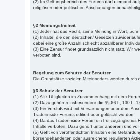
(2) Im Geltungsbereich des Forums darf niemand aufg
religiösen oder politischen Anschauungen benachteil
§2 Meinungsfreiheit
(1) Jeder hat das Recht, seine Meinung in Wort, Schr
(2) Inhalte, die den deutschen/ Gesetzen zuwiderlauf
dabei eine große Anzahl schlecht abzählbarer Indiv
(3) Eine Zensur findet grundsätzlich nicht statt. Wir w
verboten sind.
Regelung zum Schutze der Benutzer
Die Grundsätze sozialen Miteinanders werden durch d
§3 Schutz der Benutzer
(1) Alle Tätigkeiten im Zusammenhang mit dem Forum
(2) Dazu gehören insbesondere die §§ 86 f., 130 f., 13
(3) Ein Verstoß wird mit Verwarnungen oder dem Auss
Traderinside-Forums editiert oder gelöscht werden.
(4) Da das Traderinside-Forum ein frei zugängliches 
Inhalte verboten. Dazu gehört unter anderem und vor 
(5) Geht von veröffentlichten Inhalten eine Gefährdun
börsengehandelten oder ausreichend regulierten Akti