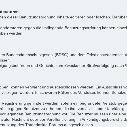
oderatoren
n dieser Benutzungsordnung Inhalte editieren oder löschen. Darüber h
r Moderatoren gegen die vorliegende Benutzungsordnung können einz
hoben werden.
tschen Bundesdatenschutzgesetz (BDSG) und dem Teledienstedatenschu
ossen.
folgungsbehörden und Gerichte zum Zwecke der Strafverfolgung nach
toßen, können verwarnt und ausgeschlossen werden. Ein Ausschluss vo
d vollzogen werden. In schweren Fällen des Verstoßes können Benutze
r Registrierung gehindert werden, sofern ein begründeter Verstoß ge
rüche gegen Benutzer zu erheben, die ihm vorsätzlich oder fahrlässig
er vorliegenden Benutzungsordnung vor. Die Benutzer müssen über ein
privater Nachricht oder per Veröffentlichung im Ankündigungsbereich
e Benutzung des Traderinside-Forums ausgeschlossen.