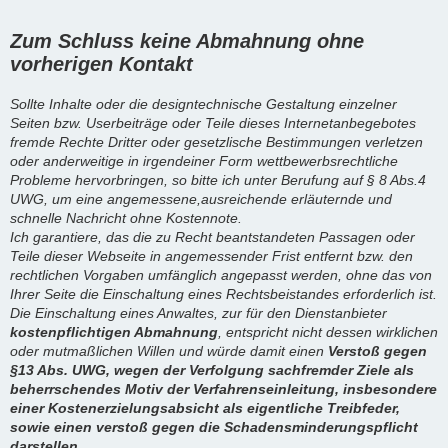
Zum Schluss keine Abmahnung ohne
vorherigen Kontakt
Sollte Inhalte oder die designtechnische Gestaltung einzelner
Seiten bzw. Userbeiträge oder Teile dieses Internetanbegebotes
fremde Rechte Dritter oder gesetzlische Bestimmungen verletzen
oder anderweitige in irgendeiner Form wettbewerbsrechtliche
Probleme hervorbringen, so bitte ich unter Berufung auf § 8 Abs.4
UWG, um eine angemessene,ausreichende erläuternde und
schnelle Nachricht ohne Kostennote.
Ich garantiere, das die zu Recht beantstandeten Passagen oder
Teile dieser Webseite in angemessender Frist entfernt bzw. den
rechtlichen Vorgaben umfänglich angepasst werden, ohne das von
Ihrer Seite die Einschaltung eines Rechtsbeistandes erforderlich ist.
Die Einschaltung eines Anwaltes, zur für den Dienstanbieter
kostenpflichtigen Abmahnung
, entspricht nicht dessen wirklichen
oder mutmaßlichen Willen und würde damit einen
Verstoß gegen
§13 Abs. UWG, wegen der Verfolgung sachfremder Ziele als
beherrschendes Motiv der Verfahrenseinleitung, insbesondere
einer Kostenerzielungsabsicht als eigentliche Treibfeder,
sowie einen verstoß gegen die Schadensminderungspflicht
darstellen.