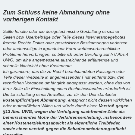
Zum Schluss keine Abmahnung ohne
vorherigen Kontakt
Sollte Inhalte oder die designtechnische Gestaltung einzelner
Seiten bzw. Userbeiträge oder Teile dieses Internetanbegebotes
fremde Rechte Dritter oder gesetzlische Bestimmungen verletzen
oder anderweitige in irgendeiner Form wettbewerbsrechtliche
Probleme hervorbringen, so bitte ich unter Berufung auf § 8 Abs.4
UWG, um eine angemessene,ausreichende erläuternde und
schnelle Nachricht ohne Kostennote.
Ich garantiere, das die zu Recht beantstandeten Passagen oder
Teile dieser Webseite in angemessender Frist entfernt bzw. den
rechtlichen Vorgaben umfänglich angepasst werden, ohne das von
Ihrer Seite die Einschaltung eines Rechtsbeistandes erforderlich ist.
Die Einschaltung eines Anwaltes, zur für den Dienstanbieter
kostenpflichtigen Abmahnung
, entspricht nicht dessen wirklichen
oder mutmaßlichen Willen und würde damit einen
Verstoß gegen
§13 Abs. UWG, wegen der Verfolgung sachfremder Ziele als
beherrschendes Motiv der Verfahrenseinleitung, insbesondere
einer Kostenerzielungsabsicht als eigentliche Treibfeder,
sowie einen verstoß gegen die Schadensminderungspflicht
darstellen.