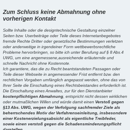
Zum Schluss keine Abmahnung ohne
vorherigen Kontakt
Sollte Inhalte oder die designtechnische Gestaltung einzelner
Seiten bzw. Userbeiträge oder Teile dieses Internetanbegebotes
fremde Rechte Dritter oder gesetzlische Bestimmungen verletzen
oder anderweitige in irgendeiner Form wettbewerbsrechtliche
Probleme hervorbringen, so bitte ich unter Berufung auf § 8 Abs.4
UWG, um eine angemessene,ausreichende erläuternde und
schnelle Nachricht ohne Kostennote.
Ich garantiere, das die zu Recht beantstandeten Passagen oder
Teile dieser Webseite in angemessender Frist entfernt bzw. den
rechtlichen Vorgaben umfänglich angepasst werden, ohne das von
Ihrer Seite die Einschaltung eines Rechtsbeistandes erforderlich ist.
Die Einschaltung eines Anwaltes, zur für den Dienstanbieter
kostenpflichtigen Abmahnung
, entspricht nicht dessen wirklichen
oder mutmaßlichen Willen und würde damit einen
Verstoß gegen
§13 Abs. UWG, wegen der Verfolgung sachfremder Ziele als
beherrschendes Motiv der Verfahrenseinleitung, insbesondere
einer Kostenerzielungsabsicht als eigentliche Treibfeder,
sowie einen verstoß gegen die Schadensminderungspflicht
darstellen.