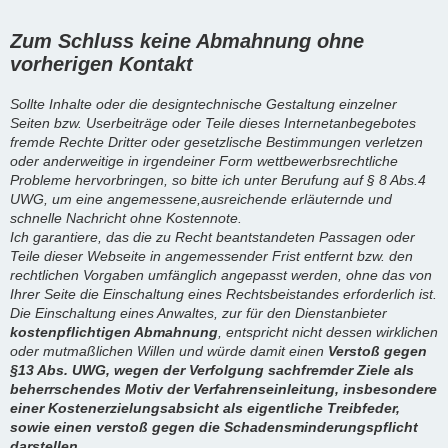
Zum Schluss keine Abmahnung ohne
vorherigen Kontakt
Sollte Inhalte oder die designtechnische Gestaltung einzelner
Seiten bzw. Userbeiträge oder Teile dieses Internetanbegebotes
fremde Rechte Dritter oder gesetzlische Bestimmungen verletzen
oder anderweitige in irgendeiner Form wettbewerbsrechtliche
Probleme hervorbringen, so bitte ich unter Berufung auf § 8 Abs.4
UWG, um eine angemessene,ausreichende erläuternde und
schnelle Nachricht ohne Kostennote.
Ich garantiere, das die zu Recht beantstandeten Passagen oder
Teile dieser Webseite in angemessender Frist entfernt bzw. den
rechtlichen Vorgaben umfänglich angepasst werden, ohne das von
Ihrer Seite die Einschaltung eines Rechtsbeistandes erforderlich ist.
Die Einschaltung eines Anwaltes, zur für den Dienstanbieter
kostenpflichtigen Abmahnung
, entspricht nicht dessen wirklichen
oder mutmaßlichen Willen und würde damit einen
Verstoß gegen
§13 Abs. UWG, wegen der Verfolgung sachfremder Ziele als
beherrschendes Motiv der Verfahrenseinleitung, insbesondere
einer Kostenerzielungsabsicht als eigentliche Treibfeder,
sowie einen verstoß gegen die Schadensminderungspflicht
darstellen.