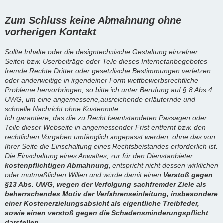
Zum Schluss keine Abmahnung ohne
vorherigen Kontakt
Sollte Inhalte oder die designtechnische Gestaltung einzelner
Seiten bzw. Userbeiträge oder Teile dieses Internetanbegebotes
fremde Rechte Dritter oder gesetzlische Bestimmungen verletzen
oder anderweitige in irgendeiner Form wettbewerbsrechtliche
Probleme hervorbringen, so bitte ich unter Berufung auf § 8 Abs.4
UWG, um eine angemessene,ausreichende erläuternde und
schnelle Nachricht ohne Kostennote.
Ich garantiere, das die zu Recht beantstandeten Passagen oder
Teile dieser Webseite in angemessender Frist entfernt bzw. den
rechtlichen Vorgaben umfänglich angepasst werden, ohne das von
Ihrer Seite die Einschaltung eines Rechtsbeistandes erforderlich ist.
Die Einschaltung eines Anwaltes, zur für den Dienstanbieter
kostenpflichtigen Abmahnung
, entspricht nicht dessen wirklichen
oder mutmaßlichen Willen und würde damit einen
Verstoß gegen
§13 Abs. UWG, wegen der Verfolgung sachfremder Ziele als
beherrschendes Motiv der Verfahrenseinleitung, insbesondere
einer Kostenerzielungsabsicht als eigentliche Treibfeder,
sowie einen verstoß gegen die Schadensminderungspflicht
darstellen.