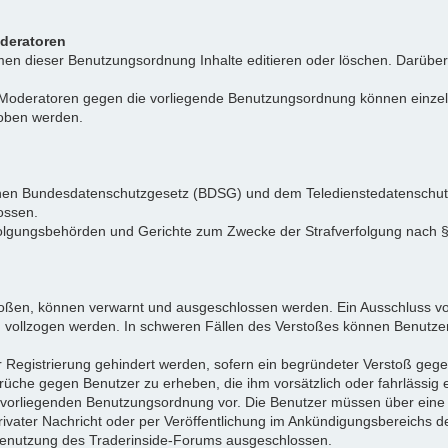
oderatoren
n dieser Benutzungsordnung Inhalte editieren oder löschen. Darüber h
r Moderatoren gegen die vorliegende Benutzungsordnung können einz
hoben werden.
tschen Bundesdatenschutzgesetz (BDSG) und dem Teledienstedatenschu
ossen.
folgungsbehörden und Gerichte zum Zwecke der Strafverfolgung nach
toßen, können verwarnt und ausgeschlossen werden. Ein Ausschluss vo
d vollzogen werden. In schweren Fällen des Verstoßes können Benutze
r Registrierung gehindert werden, sofern ein begründeter Verstoß ge
rüche gegen Benutzer zu erheben, die ihm vorsätzlich oder fahrlässig
er vorliegenden Benutzungsordnung vor. Die Benutzer müssen über ein
privater Nachricht oder per Veröffentlichung im Ankündigungsbereich
e Benutzung des Traderinside-Forums ausgeschlossen.