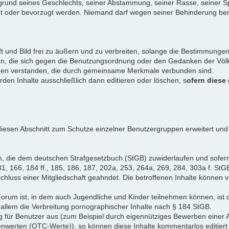
rund seines Geschlechts, seiner Abstammung, seiner Rasse, seiner Sp
igt oder bevorzugt werden. Niemand darf wegen seiner Behinderung ben
ift und Bild frei zu äußern und zu verbreiten, solange die Bestimmun
en, die sich gegen die Benutzungsordnung oder den Gedanken der Völke
iduen verstanden, die durch gemeinsame Merkmale verbunden sind.
erden Inhalte ausschließlich dann editieren oder löschen, s
ofern diese
iesen Abschnitt zum Schutze einzelner Benutzergruppen erweitert und
, die dem deutschen Strafgesetzbuch (StGB) zuwiderlaufen und sofer
1, 166, 184 ff., 185, 186, 187, 202a, 253, 264a, 269, 284, 303a f. StG
chluss einer Mitgliedschaft geahndet. Die betroffenen Inhalte können
Forum ist, in dem auch Jugendliche und Kinder teilnehmen können, ist 
allem die Verbreitung pornographischer Inhalte nach § 184 StGB.
g für Benutzer aus (zum Beispiel durch eigennütziges Bewerben einer A
enwerten (OTC-Werte)), so können diese Inhalte kommentarlos editiert