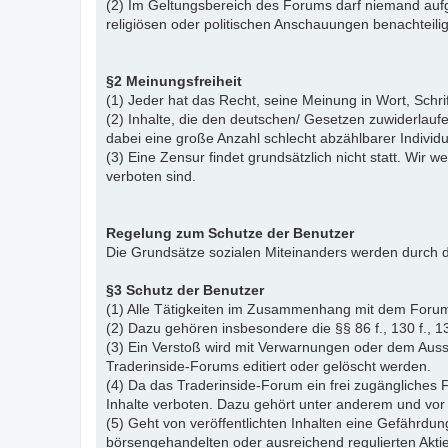
(2) Im Geltungsbereich des Forums darf niemand aufg
religiösen oder politischen Anschauungen benachteil
§2 Meinungsfreiheit
(1) Jeder hat das Recht, seine Meinung in Wort, Schr
(2) Inhalte, die den deutschen/ Gesetzen zuwiderlauf
dabei eine große Anzahl schlecht abzählbarer Indiv
(3) Eine Zensur findet grundsätzlich nicht statt. Wir w
verboten sind.
Regelung zum Schutze der Benutzer
Die Grundsätze sozialen Miteinanders werden durch d
§3 Schutz der Benutzer
(1) Alle Tätigkeiten im Zusammenhang mit dem Forum
(2) Dazu gehören insbesondere die §§ 86 f., 130 f., 13
(3) Ein Verstoß wird mit Verwarnungen oder dem Auss
Traderinside-Forums editiert oder gelöscht werden.
(4) Da das Traderinside-Forum ein frei zugängliches 
Inhalte verboten. Dazu gehört unter anderem und vor 
(5) Geht von veröffentlichten Inhalten eine Gefährdun
börsengehandelten oder ausreichend regulierten Akti