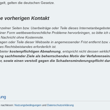
elt, gelten die deutschen Gesetze.
 vorherigen Kontakt
inzelner Seiten bzw. Userbeiträge oder Teile dieses Internetanbegebote
iner Form wettbewerbsrechtliche Probleme hervorbringen, so bitte ich
 Nachricht ohne Kostennote.
sagen oder Teile dieser Webseite in angemessender Frist entfernt bzw
es Rechtsbeistandes erforderlich ist.
nbieter
kostenpflichtigen Abmahnung
, entspricht nicht dessen wirkl
g sachfremder Ziele als beherrschendes Motiv der Verfahrenseinl
er, sowie einen verstoß gegen die Schadensminderungspflicht dar
ung
r nachlesen:
Nutzungsbedingungen
und
Datenschutzerklärung