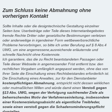
Zum Schluss keine Abmahnung ohne
vorherigen Kontakt
Sollte Inhalte oder die designtechnische Gestaltung einzelner
Seiten bzw. Userbeiträge oder Teile dieses Internetanbegebotes
fremde Rechte Dritter oder gesetzlische Bestimmungen verletzen
oder anderweitige in irgendeiner Form wettbewerbsrechtliche
Probleme hervorbringen, so bitte ich unter Berufung auf § 8 Abs.4
UWG, um eine angemessene,ausreichende erläuternde und
schnelle Nachricht ohne Kostennote.
Ich garantiere, das die zu Recht beantstandeten Passagen oder
Teile dieser Webseite in angemessender Frist entfernt bzw. den
rechtlichen Vorgaben umfänglich angepasst werden, ohne das von
Ihrer Seite die Einschaltung eines Rechtsbeistandes erforderlich ist.
Die Einschaltung eines Anwaltes, zur für den Dienstanbieter
kostenpflichtigen Abmahnung
, entspricht nicht dessen wirklichen
oder mutmaßlichen Willen und würde damit einen
Verstoß gegen
§13 Abs. UWG, wegen der Verfolgung sachfremder Ziele als
beherrschendes Motiv der Verfahrenseinleitung, insbesondere
einer Kostenerzielungsabsicht als eigentliche Treibfeder,
sowie einen verstoß gegen die Schadensminderungspflicht
darstellen.