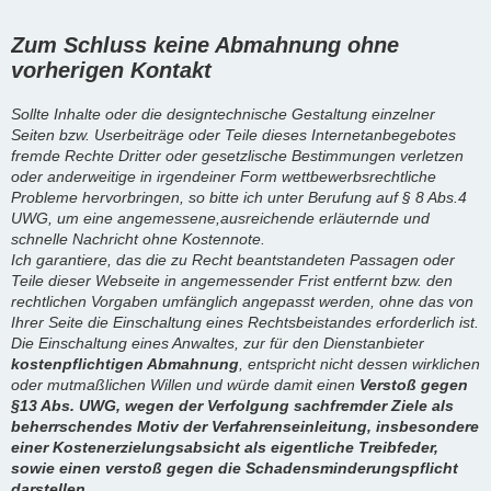
Zum Schluss keine Abmahnung ohne
vorherigen Kontakt
Sollte Inhalte oder die designtechnische Gestaltung einzelner
Seiten bzw. Userbeiträge oder Teile dieses Internetanbegebotes
fremde Rechte Dritter oder gesetzlische Bestimmungen verletzen
oder anderweitige in irgendeiner Form wettbewerbsrechtliche
Probleme hervorbringen, so bitte ich unter Berufung auf § 8 Abs.4
UWG, um eine angemessene,ausreichende erläuternde und
schnelle Nachricht ohne Kostennote.
Ich garantiere, das die zu Recht beantstandeten Passagen oder
Teile dieser Webseite in angemessender Frist entfernt bzw. den
rechtlichen Vorgaben umfänglich angepasst werden, ohne das von
Ihrer Seite die Einschaltung eines Rechtsbeistandes erforderlich ist.
Die Einschaltung eines Anwaltes, zur für den Dienstanbieter
kostenpflichtigen Abmahnung
, entspricht nicht dessen wirklichen
oder mutmaßlichen Willen und würde damit einen
Verstoß gegen
§13 Abs. UWG, wegen der Verfolgung sachfremder Ziele als
beherrschendes Motiv der Verfahrenseinleitung, insbesondere
einer Kostenerzielungsabsicht als eigentliche Treibfeder,
sowie einen verstoß gegen die Schadensminderungspflicht
darstellen.