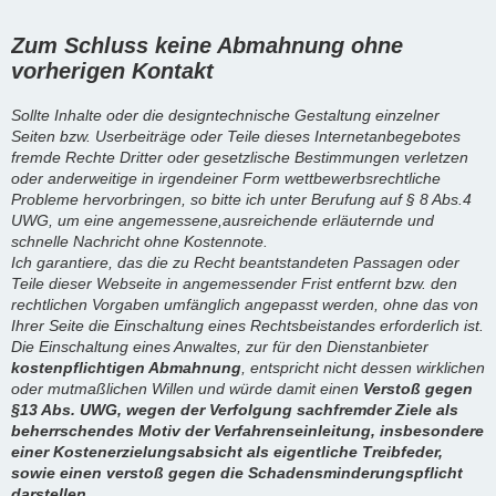
Zum Schluss keine Abmahnung ohne
vorherigen Kontakt
Sollte Inhalte oder die designtechnische Gestaltung einzelner
Seiten bzw. Userbeiträge oder Teile dieses Internetanbegebotes
fremde Rechte Dritter oder gesetzlische Bestimmungen verletzen
oder anderweitige in irgendeiner Form wettbewerbsrechtliche
Probleme hervorbringen, so bitte ich unter Berufung auf § 8 Abs.4
UWG, um eine angemessene,ausreichende erläuternde und
schnelle Nachricht ohne Kostennote.
Ich garantiere, das die zu Recht beantstandeten Passagen oder
Teile dieser Webseite in angemessender Frist entfernt bzw. den
rechtlichen Vorgaben umfänglich angepasst werden, ohne das von
Ihrer Seite die Einschaltung eines Rechtsbeistandes erforderlich ist.
Die Einschaltung eines Anwaltes, zur für den Dienstanbieter
kostenpflichtigen Abmahnung
, entspricht nicht dessen wirklichen
oder mutmaßlichen Willen und würde damit einen
Verstoß gegen
§13 Abs. UWG, wegen der Verfolgung sachfremder Ziele als
beherrschendes Motiv der Verfahrenseinleitung, insbesondere
einer Kostenerzielungsabsicht als eigentliche Treibfeder,
sowie einen verstoß gegen die Schadensminderungspflicht
darstellen.