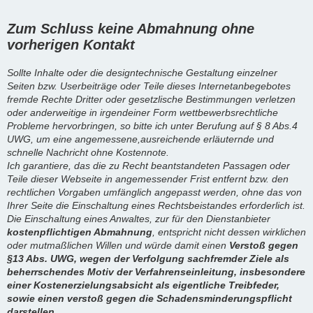
Zum Schluss keine Abmahnung ohne
vorherigen Kontakt
Sollte Inhalte oder die designtechnische Gestaltung einzelner
Seiten bzw. Userbeiträge oder Teile dieses Internetanbegebotes
fremde Rechte Dritter oder gesetzlische Bestimmungen verletzen
oder anderweitige in irgendeiner Form wettbewerbsrechtliche
Probleme hervorbringen, so bitte ich unter Berufung auf § 8 Abs.4
UWG, um eine angemessene,ausreichende erläuternde und
schnelle Nachricht ohne Kostennote.
Ich garantiere, das die zu Recht beantstandeten Passagen oder
Teile dieser Webseite in angemessender Frist entfernt bzw. den
rechtlichen Vorgaben umfänglich angepasst werden, ohne das von
Ihrer Seite die Einschaltung eines Rechtsbeistandes erforderlich ist.
Die Einschaltung eines Anwaltes, zur für den Dienstanbieter
kostenpflichtigen Abmahnung
, entspricht nicht dessen wirklichen
oder mutmaßlichen Willen und würde damit einen
Verstoß gegen
§13 Abs. UWG, wegen der Verfolgung sachfremder Ziele als
beherrschendes Motiv der Verfahrenseinleitung, insbesondere
einer Kostenerzielungsabsicht als eigentliche Treibfeder,
sowie einen verstoß gegen die Schadensminderungspflicht
darstellen.