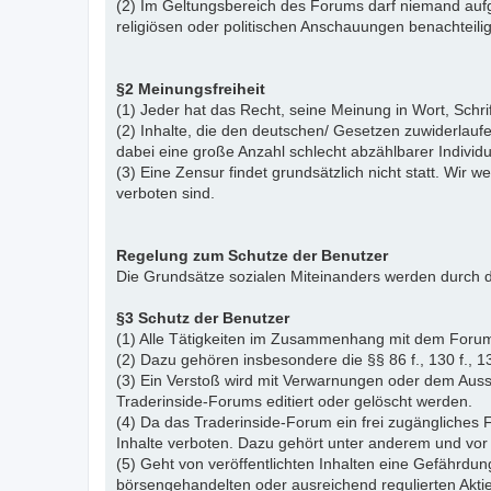
(2) Im Geltungsbereich des Forums darf niemand aufg
religiösen oder politischen Anschauungen benachteil
§2 Meinungsfreiheit
(1) Jeder hat das Recht, seine Meinung in Wort, Schr
(2) Inhalte, die den deutschen/ Gesetzen zuwiderlauf
dabei eine große Anzahl schlecht abzählbarer Indiv
(3) Eine Zensur findet grundsätzlich nicht statt. Wir w
verboten sind.
Regelung zum Schutze der Benutzer
Die Grundsätze sozialen Miteinanders werden durch d
§3 Schutz der Benutzer
(1) Alle Tätigkeiten im Zusammenhang mit dem Forum
(2) Dazu gehören insbesondere die §§ 86 f., 130 f., 13
(3) Ein Verstoß wird mit Verwarnungen oder dem Auss
Traderinside-Forums editiert oder gelöscht werden.
(4) Da das Traderinside-Forum ein frei zugängliches 
Inhalte verboten. Dazu gehört unter anderem und vor 
(5) Geht von veröffentlichten Inhalten eine Gefährdun
börsengehandelten oder ausreichend regulierten Akti