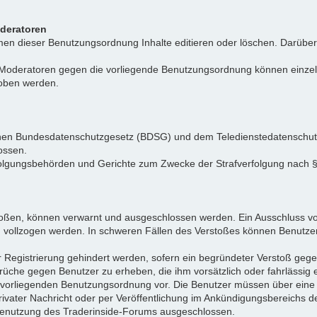
oderatoren
n dieser Benutzungsordnung Inhalte editieren oder löschen. Darüber h
r Moderatoren gegen die vorliegende Benutzungsordnung können einz
hoben werden.
tschen Bundesdatenschutzgesetz (BDSG) und dem Teledienstedatenschu
ossen.
folgungsbehörden und Gerichte zum Zwecke der Strafverfolgung nach
toßen, können verwarnt und ausgeschlossen werden. Ein Ausschluss vo
d vollzogen werden. In schweren Fällen des Verstoßes können Benutze
r Registrierung gehindert werden, sofern ein begründeter Verstoß ge
rüche gegen Benutzer zu erheben, die ihm vorsätzlich oder fahrlässig
er vorliegenden Benutzungsordnung vor. Die Benutzer müssen über ein
privater Nachricht oder per Veröffentlichung im Ankündigungsbereich
e Benutzung des Traderinside-Forums ausgeschlossen.