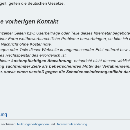
elt, gelten die deutschen Gesetze.
 vorherigen Kontakt
inzelner Seiten bzw. Userbeiträge oder Teile dieses Internetanbegebote
iner Form wettbewerbsrechtliche Probleme hervorbringen, so bitte ich
 Nachricht ohne Kostennote.
sagen oder Teile dieser Webseite in angemessender Frist entfernt bzw
es Rechtsbeistandes erforderlich ist.
nbieter
kostenpflichtigen Abmahnung
, entspricht nicht dessen wirkl
g sachfremder Ziele als beherrschendes Motiv der Verfahrenseinl
er, sowie einen verstoß gegen die Schadensminderungspflicht dar
ung
r nachlesen:
Nutzungsbedingungen
und
Datenschutzerklärung