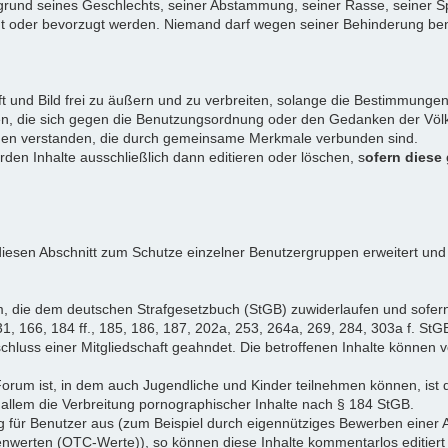
rund seines Geschlechts, seiner Abstammung, seiner Rasse, seiner Sp
igt oder bevorzugt werden. Niemand darf wegen seiner Behinderung ben
ift und Bild frei zu äußern und zu verbreiten, solange die Bestimmun
en, die sich gegen die Benutzungsordnung oder den Gedanken der Völke
iduen verstanden, die durch gemeinsame Merkmale verbunden sind.
erden Inhalte ausschließlich dann editieren oder löschen, s
ofern diese
iesen Abschnitt zum Schutze einzelner Benutzergruppen erweitert und
, die dem deutschen Strafgesetzbuch (StGB) zuwiderlaufen und sofer
1, 166, 184 ff., 185, 186, 187, 202a, 253, 264a, 269, 284, 303a f. StG
chluss einer Mitgliedschaft geahndet. Die betroffenen Inhalte können
Forum ist, in dem auch Jugendliche und Kinder teilnehmen können, ist 
allem die Verbreitung pornographischer Inhalte nach § 184 StGB.
g für Benutzer aus (zum Beispiel durch eigennütziges Bewerben einer A
enwerten (OTC-Werte)), so können diese Inhalte kommentarlos editiert