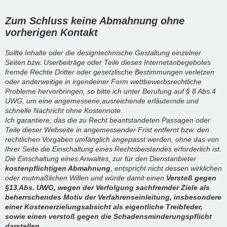
Zum Schluss keine Abmahnung ohne
vorherigen Kontakt
Sollte Inhalte oder die designtechnische Gestaltung einzelner
Seiten bzw. Userbeiträge oder Teile dieses Internetanbegebotes
fremde Rechte Dritter oder gesetzlische Bestimmungen verletzen
oder anderweitige in irgendeiner Form wettbewerbsrechtliche
Probleme hervorbringen, so bitte ich unter Berufung auf § 8 Abs.4
UWG, um eine angemessene,ausreichende erläuternde und
schnelle Nachricht ohne Kostennote.
Ich garantiere, das die zu Recht beantstandeten Passagen oder
Teile dieser Webseite in angemessender Frist entfernt bzw. den
rechtlichen Vorgaben umfänglich angepasst werden, ohne das von
Ihrer Seite die Einschaltung eines Rechtsbeistandes erforderlich ist.
Die Einschaltung eines Anwaltes, zur für den Dienstanbieter
kostenpflichtigen Abmahnung
, entspricht nicht dessen wirklichen
oder mutmaßlichen Willen und würde damit einen
Verstoß gegen
§13 Abs. UWG, wegen der Verfolgung sachfremder Ziele als
beherrschendes Motiv der Verfahrenseinleitung, insbesondere
einer Kostenerzielungsabsicht als eigentliche Treibfeder,
sowie einen verstoß gegen die Schadensminderungspflicht
darstellen.