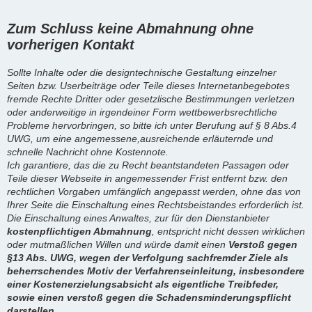
Zum Schluss keine Abmahnung ohne
vorherigen Kontakt
Sollte Inhalte oder die designtechnische Gestaltung einzelner
Seiten bzw. Userbeiträge oder Teile dieses Internetanbegebotes
fremde Rechte Dritter oder gesetzlische Bestimmungen verletzen
oder anderweitige in irgendeiner Form wettbewerbsrechtliche
Probleme hervorbringen, so bitte ich unter Berufung auf § 8 Abs.4
UWG, um eine angemessene,ausreichende erläuternde und
schnelle Nachricht ohne Kostennote.
Ich garantiere, das die zu Recht beantstandeten Passagen oder
Teile dieser Webseite in angemessender Frist entfernt bzw. den
rechtlichen Vorgaben umfänglich angepasst werden, ohne das von
Ihrer Seite die Einschaltung eines Rechtsbeistandes erforderlich ist.
Die Einschaltung eines Anwaltes, zur für den Dienstanbieter
kostenpflichtigen Abmahnung
, entspricht nicht dessen wirklichen
oder mutmaßlichen Willen und würde damit einen
Verstoß gegen
§13 Abs. UWG, wegen der Verfolgung sachfremder Ziele als
beherrschendes Motiv der Verfahrenseinleitung, insbesondere
einer Kostenerzielungsabsicht als eigentliche Treibfeder,
sowie einen verstoß gegen die Schadensminderungspflicht
darstellen.