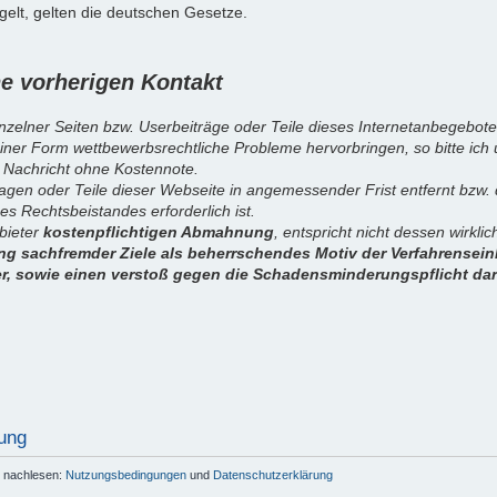
elt, gelten die deutschen Gesetze.
 vorherigen Kontakt
inzelner Seiten bzw. Userbeiträge oder Teile dieses Internetanbegebote
iner Form wettbewerbsrechtliche Probleme hervorbringen, so bitte ich
 Nachricht ohne Kostennote.
sagen oder Teile dieser Webseite in angemessender Frist entfernt bzw
es Rechtsbeistandes erforderlich ist.
nbieter
kostenpflichtigen Abmahnung
, entspricht nicht dessen wirkl
g sachfremder Ziele als beherrschendes Motiv der Verfahrenseinl
er, sowie einen verstoß gegen die Schadensminderungspflicht dar
ung
r nachlesen:
Nutzungsbedingungen
und
Datenschutzerklärung