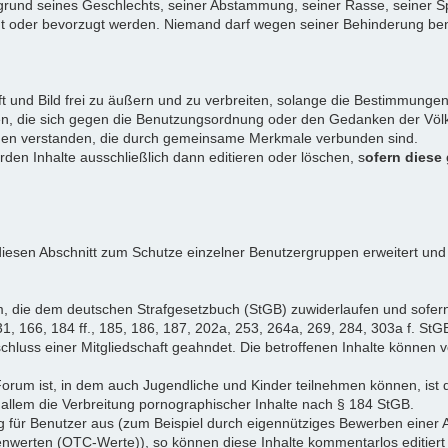
rund seines Geschlechts, seiner Abstammung, seiner Rasse, seiner Sp
igt oder bevorzugt werden. Niemand darf wegen seiner Behinderung ben
ift und Bild frei zu äußern und zu verbreiten, solange die Bestimmun
en, die sich gegen die Benutzungsordnung oder den Gedanken der Völke
iduen verstanden, die durch gemeinsame Merkmale verbunden sind.
erden Inhalte ausschließlich dann editieren oder löschen, s
ofern diese
iesen Abschnitt zum Schutze einzelner Benutzergruppen erweitert und
, die dem deutschen Strafgesetzbuch (StGB) zuwiderlaufen und sofer
1, 166, 184 ff., 185, 186, 187, 202a, 253, 264a, 269, 284, 303a f. StG
chluss einer Mitgliedschaft geahndet. Die betroffenen Inhalte können
Forum ist, in dem auch Jugendliche und Kinder teilnehmen können, ist 
allem die Verbreitung pornographischer Inhalte nach § 184 StGB.
g für Benutzer aus (zum Beispiel durch eigennütziges Bewerben einer A
enwerten (OTC-Werte)), so können diese Inhalte kommentarlos editiert