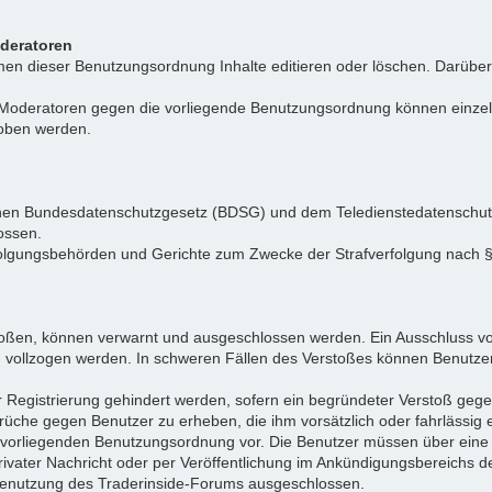
oderatoren
n dieser Benutzungsordnung Inhalte editieren oder löschen. Darüber h
r Moderatoren gegen die vorliegende Benutzungsordnung können einz
hoben werden.
tschen Bundesdatenschutzgesetz (BDSG) und dem Teledienstedatenschu
ossen.
folgungsbehörden und Gerichte zum Zwecke der Strafverfolgung nach
toßen, können verwarnt und ausgeschlossen werden. Ein Ausschluss vo
d vollzogen werden. In schweren Fällen des Verstoßes können Benutze
r Registrierung gehindert werden, sofern ein begründeter Verstoß ge
rüche gegen Benutzer zu erheben, die ihm vorsätzlich oder fahrlässig
er vorliegenden Benutzungsordnung vor. Die Benutzer müssen über ein
privater Nachricht oder per Veröffentlichung im Ankündigungsbereich
e Benutzung des Traderinside-Forums ausgeschlossen.