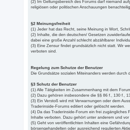
(2) Im Geltungsbereich des Forums darf niemand aufg
religiösen oder politischen Anschauungen benachteil
§2 Meinungsfreiheit
(1) Jeder hat das Recht, seine Meinung in Wort, Schr
(2) Inhalte, die den deutschen/ Gesetzen zuwiderlauf
dabei eine große Anzahl schlecht abzählbarer Indiv
(3) Eine Zensur findet grundsätzlich nicht statt. Wir w
verboten sind.
Regelung zum Schutze der Benutzer
Die Grundsätze sozialen Miteinanders werden durch d
§3 Schutz der Benutzer
(1) Alle Tätigkeiten im Zusammenhang mit dem Forum
(2) Dazu gehören insbesondere die §§ 86 f., 130 f., 13
(3) Ein Verstoß wird mit Verwarnungen oder dem Auss
Traderinside-Forums editiert oder gelöscht werden.
(4) Da das Traderinside-Forum ein frei zugängliches 
Inhalte verboten. Dazu gehört unter anderem und vor 
(5) Geht von veröffentlichten Inhalten eine Gefährdun
börsengehandelten oder ausreichend regulierten Akti