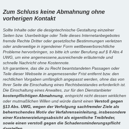
Zum Schluss keine Abmahnung ohne
vorherigen Kontakt
Sollte Inhalte oder die designtechnische Gestaltung einzelner
Seiten bzw. Userbeiträge oder Teile dieses Internetanbegebotes
fremde Rechte Dritter oder gesetzlische Bestimmungen verletzen
oder anderweitige in irgendeiner Form wettbewerbsrechtliche
Probleme hervorbringen, so bitte ich unter Berufung auf § 8 Abs.4
UWG, um eine angemessene,ausreichende erläuternde und
schnelle Nachricht ohne Kostennote.
Ich garantiere, das die zu Recht beantstandeten Passagen oder
Teile dieser Webseite in angemessender Frist entfernt bzw. den
rechtlichen Vorgaben umfänglich angepasst werden, ohne das von
Ihrer Seite die Einschaltung eines Rechtsbeistandes erforderlich ist.
Die Einschaltung eines Anwaltes, zur für den Dienstanbieter
kostenpflichtigen Abmahnung
, entspricht nicht dessen wirklichen
oder mutmaßlichen Willen und würde damit einen
Verstoß gegen
§13 Abs. UWG, wegen der Verfolgung sachfremder Ziele als
beherrschendes Motiv der Verfahrenseinleitung, insbesondere
einer Kostenerzielungsabsicht als eigentliche Treibfeder,
sowie einen verstoß gegen die Schadensminderungspflicht
darstellen.