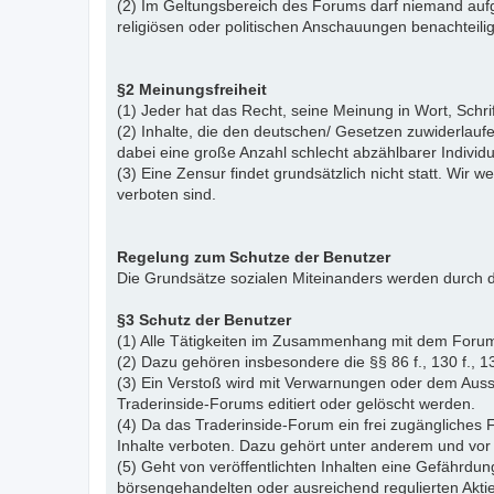
(2) Im Geltungsbereich des Forums darf niemand aufg
religiösen oder politischen Anschauungen benachteil
§2 Meinungsfreiheit
(1) Jeder hat das Recht, seine Meinung in Wort, Schr
(2) Inhalte, die den deutschen/ Gesetzen zuwiderlauf
dabei eine große Anzahl schlecht abzählbarer Indiv
(3) Eine Zensur findet grundsätzlich nicht statt. Wir w
verboten sind.
Regelung zum Schutze der Benutzer
Die Grundsätze sozialen Miteinanders werden durch d
§3 Schutz der Benutzer
(1) Alle Tätigkeiten im Zusammenhang mit dem Forum
(2) Dazu gehören insbesondere die §§ 86 f., 130 f., 13
(3) Ein Verstoß wird mit Verwarnungen oder dem Auss
Traderinside-Forums editiert oder gelöscht werden.
(4) Da das Traderinside-Forum ein frei zugängliches 
Inhalte verboten. Dazu gehört unter anderem und vor 
(5) Geht von veröffentlichten Inhalten eine Gefährdun
börsengehandelten oder ausreichend regulierten Akti