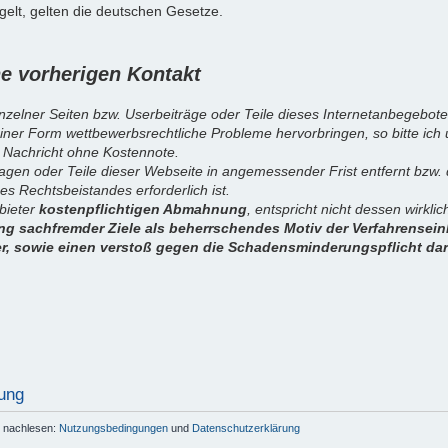
elt, gelten die deutschen Gesetze.
 vorherigen Kontakt
inzelner Seiten bzw. Userbeiträge oder Teile dieses Internetanbegebote
iner Form wettbewerbsrechtliche Probleme hervorbringen, so bitte ich
 Nachricht ohne Kostennote.
sagen oder Teile dieser Webseite in angemessender Frist entfernt bzw
es Rechtsbeistandes erforderlich ist.
nbieter
kostenpflichtigen Abmahnung
, entspricht nicht dessen wirkl
g sachfremder Ziele als beherrschendes Motiv der Verfahrenseinl
er, sowie einen verstoß gegen die Schadensminderungspflicht dar
ung
r nachlesen:
Nutzungsbedingungen
und
Datenschutzerklärung