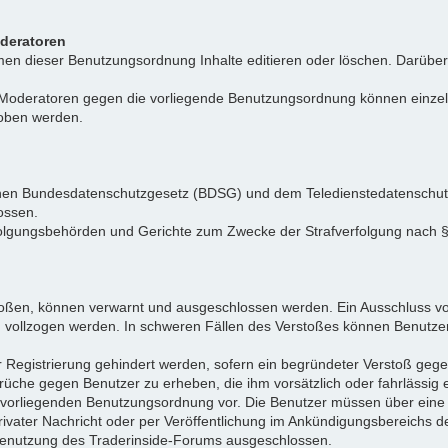
oderatoren
n dieser Benutzungsordnung Inhalte editieren oder löschen. Darüber h
r Moderatoren gegen die vorliegende Benutzungsordnung können einz
hoben werden.
tschen Bundesdatenschutzgesetz (BDSG) und dem Teledienstedatenschu
ossen.
folgungsbehörden und Gerichte zum Zwecke der Strafverfolgung nach
toßen, können verwarnt und ausgeschlossen werden. Ein Ausschluss vo
d vollzogen werden. In schweren Fällen des Verstoßes können Benutze
r Registrierung gehindert werden, sofern ein begründeter Verstoß ge
rüche gegen Benutzer zu erheben, die ihm vorsätzlich oder fahrlässig
er vorliegenden Benutzungsordnung vor. Die Benutzer müssen über ein
privater Nachricht oder per Veröffentlichung im Ankündigungsbereich
e Benutzung des Traderinside-Forums ausgeschlossen.