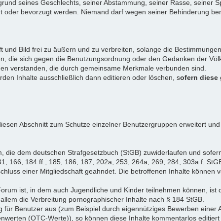
rund seines Geschlechts, seiner Abstammung, seiner Rasse, seiner Sp
igt oder bevorzugt werden. Niemand darf wegen seiner Behinderung ben
ift und Bild frei zu äußern und zu verbreiten, solange die Bestimmun
en, die sich gegen die Benutzungsordnung oder den Gedanken der Völke
iduen verstanden, die durch gemeinsame Merkmale verbunden sind.
erden Inhalte ausschließlich dann editieren oder löschen, s
ofern diese
iesen Abschnitt zum Schutze einzelner Benutzergruppen erweitert und
, die dem deutschen Strafgesetzbuch (StGB) zuwiderlaufen und sofer
1, 166, 184 ff., 185, 186, 187, 202a, 253, 264a, 269, 284, 303a f. StG
chluss einer Mitgliedschaft geahndet. Die betroffenen Inhalte können
Forum ist, in dem auch Jugendliche und Kinder teilnehmen können, ist 
allem die Verbreitung pornographischer Inhalte nach § 184 StGB.
g für Benutzer aus (zum Beispiel durch eigennütziges Bewerben einer A
enwerten (OTC-Werte)), so können diese Inhalte kommentarlos editiert