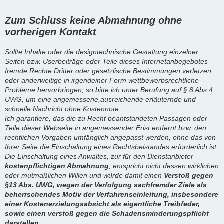
Zum Schluss keine Abmahnung ohne
vorherigen Kontakt
Sollte Inhalte oder die designtechnische Gestaltung einzelner
Seiten bzw. Userbeiträge oder Teile dieses Internetanbegebotes
fremde Rechte Dritter oder gesetzlische Bestimmungen verletzen
oder anderweitige in irgendeiner Form wettbewerbsrechtliche
Probleme hervorbringen, so bitte ich unter Berufung auf § 8 Abs.4
UWG, um eine angemessene,ausreichende erläuternde und
schnelle Nachricht ohne Kostennote.
Ich garantiere, das die zu Recht beantstandeten Passagen oder
Teile dieser Webseite in angemessender Frist entfernt bzw. den
rechtlichen Vorgaben umfänglich angepasst werden, ohne das von
Ihrer Seite die Einschaltung eines Rechtsbeistandes erforderlich ist.
Die Einschaltung eines Anwaltes, zur für den Dienstanbieter
kostenpflichtigen Abmahnung
, entspricht nicht dessen wirklichen
oder mutmaßlichen Willen und würde damit einen
Verstoß gegen
§13 Abs. UWG, wegen der Verfolgung sachfremder Ziele als
beherrschendes Motiv der Verfahrenseinleitung, insbesondere
einer Kostenerzielungsabsicht als eigentliche Treibfeder,
sowie einen verstoß gegen die Schadensminderungspflicht
darstellen.