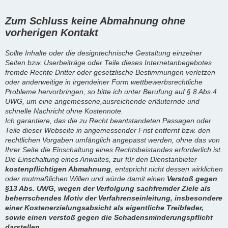
Zum Schluss keine Abmahnung ohne
vorherigen Kontakt
Sollte Inhalte oder die designtechnische Gestaltung einzelner
Seiten bzw. Userbeiträge oder Teile dieses Internetanbegebotes
fremde Rechte Dritter oder gesetzlische Bestimmungen verletzen
oder anderweitige in irgendeiner Form wettbewerbsrechtliche
Probleme hervorbringen, so bitte ich unter Berufung auf § 8 Abs.4
UWG, um eine angemessene,ausreichende erläuternde und
schnelle Nachricht ohne Kostennote.
Ich garantiere, das die zu Recht beantstandeten Passagen oder
Teile dieser Webseite in angemessender Frist entfernt bzw. den
rechtlichen Vorgaben umfänglich angepasst werden, ohne das von
Ihrer Seite die Einschaltung eines Rechtsbeistandes erforderlich ist.
Die Einschaltung eines Anwaltes, zur für den Dienstanbieter
kostenpflichtigen Abmahnung
, entspricht nicht dessen wirklichen
oder mutmaßlichen Willen und würde damit einen
Verstoß gegen
§13 Abs. UWG, wegen der Verfolgung sachfremder Ziele als
beherrschendes Motiv der Verfahrenseinleitung, insbesondere
einer Kostenerzielungsabsicht als eigentliche Treibfeder,
sowie einen verstoß gegen die Schadensminderungspflicht
darstellen.