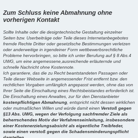
Zum Schluss keine Abmahnung ohne
vorherigen Kontakt
Sollte Inhalte oder die designtechnische Gestaltung einzelner
Seiten bzw. Userbeiträge oder Teile dieses Internetanbegebotes
fremde Rechte Dritter oder gesetzlische Bestimmungen verletzen
oder anderweitige in irgendeiner Form wettbewerbsrechtliche
Probleme hervorbringen, so bitte ich unter Berufung auf § 8 Abs.4
UWG, um eine angemessene,ausreichende erläuternde und
schnelle Nachricht ohne Kostennote.
Ich garantiere, das die zu Recht beantstandeten Passagen oder
Teile dieser Webseite in angemessender Frist entfernt bzw. den
rechtlichen Vorgaben umfänglich angepasst werden, ohne das von
Ihrer Seite die Einschaltung eines Rechtsbeistandes erforderlich ist.
Die Einschaltung eines Anwaltes, zur für den Dienstanbieter
kostenpflichtigen Abmahnung
, entspricht nicht dessen wirklichen
oder mutmaßlichen Willen und würde damit einen
Verstoß gegen
§13 Abs. UWG, wegen der Verfolgung sachfremder Ziele als
beherrschendes Motiv der Verfahrenseinleitung, insbesondere
einer Kostenerzielungsabsicht als eigentliche Treibfeder,
sowie einen verstoß gegen die Schadensminderungspflicht
darstellen.