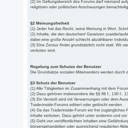
(2) Im Geltungsbereich des Forums darf niemand aufg
religiösen oder politischen Anschauungen benachteil
§2 Meinungsfreiheit
(1) Jeder hat das Recht, seine Meinung in Wort, Schr
(2) Inhalte, die den deutschen/ Gesetzen zuwiderlauf
dabei eine große Anzahl schlecht abzählbarer Indiv
(3) Eine Zensur findet grundsätzlich nicht statt. Wir w
verboten sind.
Regelung zum Schutze der Benutzer
Die Grundsätze sozialen Miteinanders werden durch d
§3 Schutz der Benutzer
(1) Alle Tätigkeiten im Zusammenhang mit dem Forum
(2) Dazu gehören insbesondere die §§ 86 f., 130 f., 13
(3) Ein Verstoß wird mit Verwarnungen oder dem Auss
Traderinside-Forums editiert oder gelöscht werden.
(4) Da das Traderinside-Forum ein frei zugängliches 
Inhalte verboten. Dazu gehört unter anderem und vor 
(5) Geht von veröffentlichten Inhalten eine Gefährdun
börsengehandelten oder ausreichend regulierten Akti