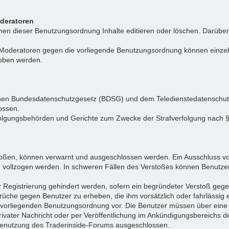
oderatoren
n dieser Benutzungsordnung Inhalte editieren oder löschen. Darüber h
r Moderatoren gegen die vorliegende Benutzungsordnung können einz
hoben werden.
tschen Bundesdatenschutzgesetz (BDSG) und dem Teledienstedatenschu
ossen.
folgungsbehörden und Gerichte zum Zwecke der Strafverfolgung nach
toßen, können verwarnt und ausgeschlossen werden. Ein Ausschluss vo
d vollzogen werden. In schweren Fällen des Verstoßes können Benutze
r Registrierung gehindert werden, sofern ein begründeter Verstoß ge
rüche gegen Benutzer zu erheben, die ihm vorsätzlich oder fahrlässig
er vorliegenden Benutzungsordnung vor. Die Benutzer müssen über ein
privater Nachricht oder per Veröffentlichung im Ankündigungsbereich
e Benutzung des Traderinside-Forums ausgeschlossen.