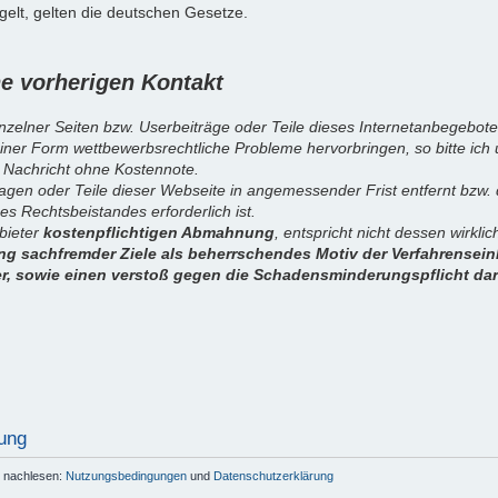
elt, gelten die deutschen Gesetze.
 vorherigen Kontakt
inzelner Seiten bzw. Userbeiträge oder Teile dieses Internetanbegebote
iner Form wettbewerbsrechtliche Probleme hervorbringen, so bitte ich
 Nachricht ohne Kostennote.
sagen oder Teile dieser Webseite in angemessender Frist entfernt bzw
es Rechtsbeistandes erforderlich ist.
nbieter
kostenpflichtigen Abmahnung
, entspricht nicht dessen wirkl
g sachfremder Ziele als beherrschendes Motiv der Verfahrenseinl
er, sowie einen verstoß gegen die Schadensminderungspflicht dar
ung
r nachlesen:
Nutzungsbedingungen
und
Datenschutzerklärung