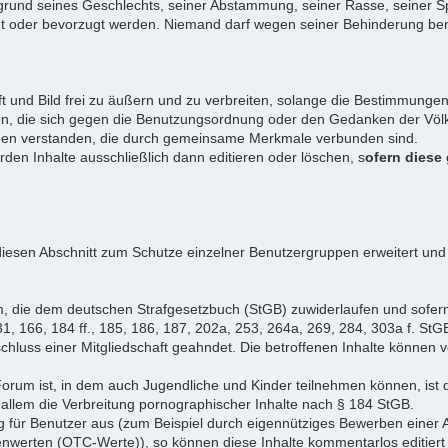
rund seines Geschlechts, seiner Abstammung, seiner Rasse, seiner Sp
igt oder bevorzugt werden. Niemand darf wegen seiner Behinderung ben
ift und Bild frei zu äußern und zu verbreiten, solange die Bestimmun
en, die sich gegen die Benutzungsordnung oder den Gedanken der Völke
iduen verstanden, die durch gemeinsame Merkmale verbunden sind.
erden Inhalte ausschließlich dann editieren oder löschen, s
ofern diese
iesen Abschnitt zum Schutze einzelner Benutzergruppen erweitert und
, die dem deutschen Strafgesetzbuch (StGB) zuwiderlaufen und sofer
1, 166, 184 ff., 185, 186, 187, 202a, 253, 264a, 269, 284, 303a f. StG
chluss einer Mitgliedschaft geahndet. Die betroffenen Inhalte können
Forum ist, in dem auch Jugendliche und Kinder teilnehmen können, ist 
allem die Verbreitung pornographischer Inhalte nach § 184 StGB.
g für Benutzer aus (zum Beispiel durch eigennütziges Bewerben einer A
enwerten (OTC-Werte)), so können diese Inhalte kommentarlos editiert