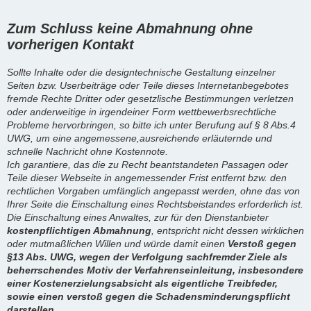
Zum Schluss keine Abmahnung ohne
vorherigen Kontakt
Sollte Inhalte oder die designtechnische Gestaltung einzelner
Seiten bzw. Userbeiträge oder Teile dieses Internetanbegebotes
fremde Rechte Dritter oder gesetzlische Bestimmungen verletzen
oder anderweitige in irgendeiner Form wettbewerbsrechtliche
Probleme hervorbringen, so bitte ich unter Berufung auf § 8 Abs.4
UWG, um eine angemessene,ausreichende erläuternde und
schnelle Nachricht ohne Kostennote.
Ich garantiere, das die zu Recht beantstandeten Passagen oder
Teile dieser Webseite in angemessender Frist entfernt bzw. den
rechtlichen Vorgaben umfänglich angepasst werden, ohne das von
Ihrer Seite die Einschaltung eines Rechtsbeistandes erforderlich ist.
Die Einschaltung eines Anwaltes, zur für den Dienstanbieter
kostenpflichtigen Abmahnung
, entspricht nicht dessen wirklichen
oder mutmaßlichen Willen und würde damit einen
Verstoß gegen
§13 Abs. UWG, wegen der Verfolgung sachfremder Ziele als
beherrschendes Motiv der Verfahrenseinleitung, insbesondere
einer Kostenerzielungsabsicht als eigentliche Treibfeder,
sowie einen verstoß gegen die Schadensminderungspflicht
darstellen.