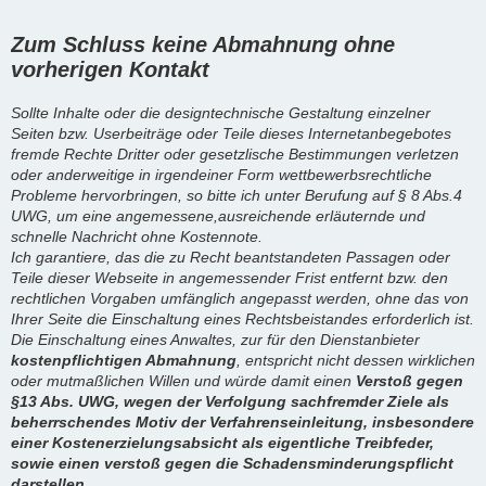
Zum Schluss keine Abmahnung ohne
vorherigen Kontakt
Sollte Inhalte oder die designtechnische Gestaltung einzelner
Seiten bzw. Userbeiträge oder Teile dieses Internetanbegebotes
fremde Rechte Dritter oder gesetzlische Bestimmungen verletzen
oder anderweitige in irgendeiner Form wettbewerbsrechtliche
Probleme hervorbringen, so bitte ich unter Berufung auf § 8 Abs.4
UWG, um eine angemessene,ausreichende erläuternde und
schnelle Nachricht ohne Kostennote.
Ich garantiere, das die zu Recht beantstandeten Passagen oder
Teile dieser Webseite in angemessender Frist entfernt bzw. den
rechtlichen Vorgaben umfänglich angepasst werden, ohne das von
Ihrer Seite die Einschaltung eines Rechtsbeistandes erforderlich ist.
Die Einschaltung eines Anwaltes, zur für den Dienstanbieter
kostenpflichtigen Abmahnung
, entspricht nicht dessen wirklichen
oder mutmaßlichen Willen und würde damit einen
Verstoß gegen
§13 Abs. UWG, wegen der Verfolgung sachfremder Ziele als
beherrschendes Motiv der Verfahrenseinleitung, insbesondere
einer Kostenerzielungsabsicht als eigentliche Treibfeder,
sowie einen verstoß gegen die Schadensminderungspflicht
darstellen.