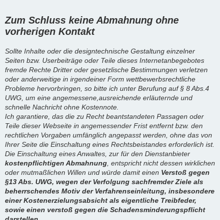
Zum Schluss keine Abmahnung ohne
vorherigen Kontakt
Sollte Inhalte oder die designtechnische Gestaltung einzelner
Seiten bzw. Userbeiträge oder Teile dieses Internetanbegebotes
fremde Rechte Dritter oder gesetzlische Bestimmungen verletzen
oder anderweitige in irgendeiner Form wettbewerbsrechtliche
Probleme hervorbringen, so bitte ich unter Berufung auf § 8 Abs.4
UWG, um eine angemessene,ausreichende erläuternde und
schnelle Nachricht ohne Kostennote.
Ich garantiere, das die zu Recht beantstandeten Passagen oder
Teile dieser Webseite in angemessender Frist entfernt bzw. den
rechtlichen Vorgaben umfänglich angepasst werden, ohne das von
Ihrer Seite die Einschaltung eines Rechtsbeistandes erforderlich ist.
Die Einschaltung eines Anwaltes, zur für den Dienstanbieter
kostenpflichtigen Abmahnung
, entspricht nicht dessen wirklichen
oder mutmaßlichen Willen und würde damit einen
Verstoß gegen
§13 Abs. UWG, wegen der Verfolgung sachfremder Ziele als
beherrschendes Motiv der Verfahrenseinleitung, insbesondere
einer Kostenerzielungsabsicht als eigentliche Treibfeder,
sowie einen verstoß gegen die Schadensminderungspflicht
darstellen.