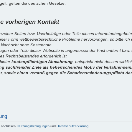
elt, gelten die deutschen Gesetze.
 vorherigen Kontakt
inzelner Seiten bzw. Userbeiträge oder Teile dieses Internetanbegebote
iner Form wettbewerbsrechtliche Probleme hervorbringen, so bitte ich
 Nachricht ohne Kostennote.
sagen oder Teile dieser Webseite in angemessender Frist entfernt bzw
es Rechtsbeistandes erforderlich ist.
nbieter
kostenpflichtigen Abmahnung
, entspricht nicht dessen wirkl
g sachfremder Ziele als beherrschendes Motiv der Verfahrenseinl
er, sowie einen verstoß gegen die Schadensminderungspflicht dar
ung
r nachlesen:
Nutzungsbedingungen
und
Datenschutzerklärung