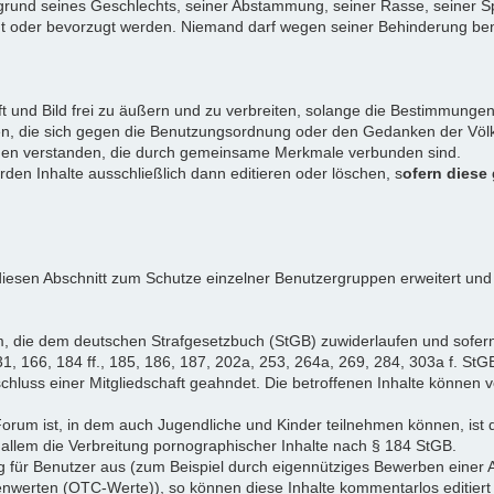
rund seines Geschlechts, seiner Abstammung, seiner Rasse, seiner Sp
igt oder bevorzugt werden. Niemand darf wegen seiner Behinderung ben
ift und Bild frei zu äußern und zu verbreiten, solange die Bestimmun
en, die sich gegen die Benutzungsordnung oder den Gedanken der Völke
iduen verstanden, die durch gemeinsame Merkmale verbunden sind.
erden Inhalte ausschließlich dann editieren oder löschen, s
ofern diese
iesen Abschnitt zum Schutze einzelner Benutzergruppen erweitert und
, die dem deutschen Strafgesetzbuch (StGB) zuwiderlaufen und sofer
1, 166, 184 ff., 185, 186, 187, 202a, 253, 264a, 269, 284, 303a f. StG
chluss einer Mitgliedschaft geahndet. Die betroffenen Inhalte können
Forum ist, in dem auch Jugendliche und Kinder teilnehmen können, ist 
allem die Verbreitung pornographischer Inhalte nach § 184 StGB.
g für Benutzer aus (zum Beispiel durch eigennütziges Bewerben einer A
enwerten (OTC-Werte)), so können diese Inhalte kommentarlos editiert