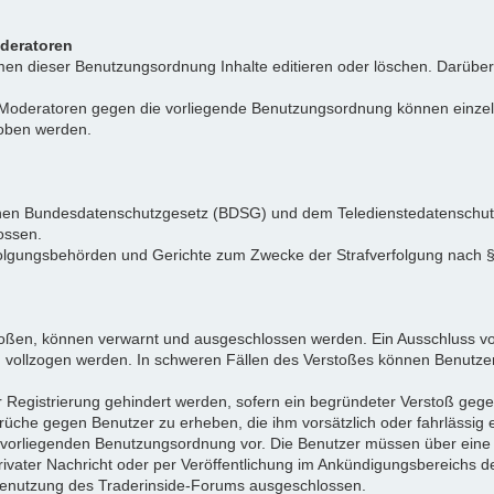
oderatoren
n dieser Benutzungsordnung Inhalte editieren oder löschen. Darüber h
r Moderatoren gegen die vorliegende Benutzungsordnung können einz
hoben werden.
tschen Bundesdatenschutzgesetz (BDSG) und dem Teledienstedatenschu
ossen.
folgungsbehörden und Gerichte zum Zwecke der Strafverfolgung nach
toßen, können verwarnt und ausgeschlossen werden. Ein Ausschluss vo
d vollzogen werden. In schweren Fällen des Verstoßes können Benutze
r Registrierung gehindert werden, sofern ein begründeter Verstoß ge
rüche gegen Benutzer zu erheben, die ihm vorsätzlich oder fahrlässig
er vorliegenden Benutzungsordnung vor. Die Benutzer müssen über ein
privater Nachricht oder per Veröffentlichung im Ankündigungsbereich
e Benutzung des Traderinside-Forums ausgeschlossen.