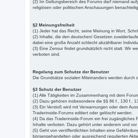
(2) Im Geltungsbereich des Forums darf niemand aufg
religiösen oder politischen Anschauungen benachteil
§2 Meinungsfreiheit
(1) Jeder hat das Recht, seine Meinung in Wort, Schr
(2) Inhalte, die den deutschen/ Gesetzen zuwiderlauf
dabei eine große Anzahl schlecht abzählbarer Indiv
(3) Eine Zensur findet grundsätzlich nicht statt. Wir w
verboten sind.
Regelung zum Schutze der Benutzer
Die Grundsätze sozialen Miteinanders werden durch d
§3 Schutz der Benutzer
(1) Alle Tätigkeiten im Zusammenhang mit dem Forum
(2) Dazu gehören insbesondere die §§ 86 f., 130 f., 13
(3) Ein Verstoß wird mit Verwarnungen oder dem Auss
Traderinside-Forums editiert oder gelöscht werden.
(4) Da das Traderinside-Forum ein frei zugängliches 
Inhalte verboten. Dazu gehört unter anderem und vor 
(5) Geht von veröffentlichten Inhalten eine Gefährdun
börsengehandelten oder ausreichend regulierten Akti