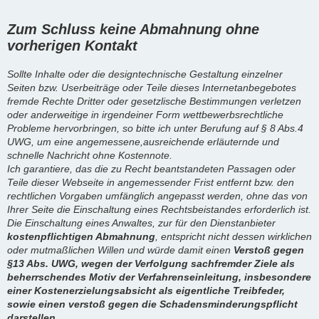
Zum Schluss keine Abmahnung ohne
vorherigen Kontakt
Sollte Inhalte oder die designtechnische Gestaltung einzelner
Seiten bzw. Userbeiträge oder Teile dieses Internetanbegebotes
fremde Rechte Dritter oder gesetzlische Bestimmungen verletzen
oder anderweitige in irgendeiner Form wettbewerbsrechtliche
Probleme hervorbringen, so bitte ich unter Berufung auf § 8 Abs.4
UWG, um eine angemessene,ausreichende erläuternde und
schnelle Nachricht ohne Kostennote.
Ich garantiere, das die zu Recht beantstandeten Passagen oder
Teile dieser Webseite in angemessender Frist entfernt bzw. den
rechtlichen Vorgaben umfänglich angepasst werden, ohne das von
Ihrer Seite die Einschaltung eines Rechtsbeistandes erforderlich ist.
Die Einschaltung eines Anwaltes, zur für den Dienstanbieter
kostenpflichtigen Abmahnung
, entspricht nicht dessen wirklichen
oder mutmaßlichen Willen und würde damit einen
Verstoß gegen
§13 Abs. UWG, wegen der Verfolgung sachfremder Ziele als
beherrschendes Motiv der Verfahrenseinleitung, insbesondere
einer Kostenerzielungsabsicht als eigentliche Treibfeder,
sowie einen verstoß gegen die Schadensminderungspflicht
darstellen.