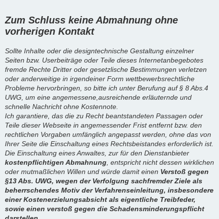
Zum Schluss keine Abmahnung ohne
vorherigen Kontakt
Sollte Inhalte oder die designtechnische Gestaltung einzelner
Seiten bzw. Userbeiträge oder Teile dieses Internetanbegebotes
fremde Rechte Dritter oder gesetzlische Bestimmungen verletzen
oder anderweitige in irgendeiner Form wettbewerbsrechtliche
Probleme hervorbringen, so bitte ich unter Berufung auf § 8 Abs.4
UWG, um eine angemessene,ausreichende erläuternde und
schnelle Nachricht ohne Kostennote.
Ich garantiere, das die zu Recht beantstandeten Passagen oder
Teile dieser Webseite in angemessender Frist entfernt bzw. den
rechtlichen Vorgaben umfänglich angepasst werden, ohne das von
Ihrer Seite die Einschaltung eines Rechtsbeistandes erforderlich ist.
Die Einschaltung eines Anwaltes, zur für den Dienstanbieter
kostenpflichtigen Abmahnung
, entspricht nicht dessen wirklichen
oder mutmaßlichen Willen und würde damit einen
Verstoß gegen
§13 Abs. UWG, wegen der Verfolgung sachfremder Ziele als
beherrschendes Motiv der Verfahrenseinleitung, insbesondere
einer Kostenerzielungsabsicht als eigentliche Treibfeder,
sowie einen verstoß gegen die Schadensminderungspflicht
darstellen.