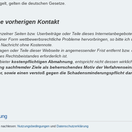
elt, gelten die deutschen Gesetze.
 vorherigen Kontakt
inzelner Seiten bzw. Userbeiträge oder Teile dieses Internetanbegebote
iner Form wettbewerbsrechtliche Probleme hervorbringen, so bitte ich
 Nachricht ohne Kostennote.
sagen oder Teile dieser Webseite in angemessender Frist entfernt bzw
es Rechtsbeistandes erforderlich ist.
nbieter
kostenpflichtigen Abmahnung
, entspricht nicht dessen wirkl
g sachfremder Ziele als beherrschendes Motiv der Verfahrenseinl
er, sowie einen verstoß gegen die Schadensminderungspflicht dar
ung
r nachlesen:
Nutzungsbedingungen
und
Datenschutzerklärung