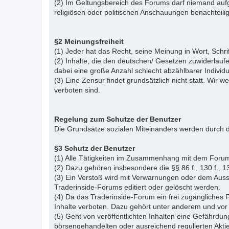
(2) Im Geltungsbereich des Forums darf niemand aufg
religiösen oder politischen Anschauungen benachteil
§2 Meinungsfreiheit
(1) Jeder hat das Recht, seine Meinung in Wort, Schr
(2) Inhalte, die den deutschen/ Gesetzen zuwiderlauf
dabei eine große Anzahl schlecht abzählbarer Indiv
(3) Eine Zensur findet grundsätzlich nicht statt. Wir w
verboten sind.
Regelung zum Schutze der Benutzer
Die Grundsätze sozialen Miteinanders werden durch d
§3 Schutz der Benutzer
(1) Alle Tätigkeiten im Zusammenhang mit dem Forum
(2) Dazu gehören insbesondere die §§ 86 f., 130 f., 13
(3) Ein Verstoß wird mit Verwarnungen oder dem Auss
Traderinside-Forums editiert oder gelöscht werden.
(4) Da das Traderinside-Forum ein frei zugängliches 
Inhalte verboten. Dazu gehört unter anderem und vor 
(5) Geht von veröffentlichten Inhalten eine Gefährdun
börsengehandelten oder ausreichend regulierten Akti