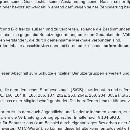
rund seines Geschlechts, seiner Abstammung, seiner Rasse, seiner Sp
igt oder bevorzugt werden. Niemand darf wegen seiner Behinderung ben
ift und Bild frei zu äußern und zu verbreiten, solange die Bestimmun
en, die sich gegen die Benutzungsordnung oder den Gedanken der Völke
iduen verstanden, die durch gemeinsame Merkmale verbunden sind.
erden Inhalte ausschließlich dann editieren oder löschen, s
ofern diese
iesen Abschnitt zum Schutze einzelner Benutzergruppen erweitert und
, die dem deutschen Strafgesetzbuch (StGB) zuwiderlaufen und sofer
1, 166, 184 ff., 185, 186, 187, 202a, 253, 264a, 269, 284, 303a f. StG
chluss einer Mitgliedschaft geahndet. Die betroffenen Inhalte können
Forum ist, in dem auch Jugendliche und Kinder teilnehmen können, ist 
allem die Verbreitung pornographischer Inhalte nach § 184 StGB.
g für Benutzer aus (zum Beispiel durch eigennütziges Bewerben einer A
enwerten (OTC-Werte)), so können diese Inhalte kommentarlos editiert