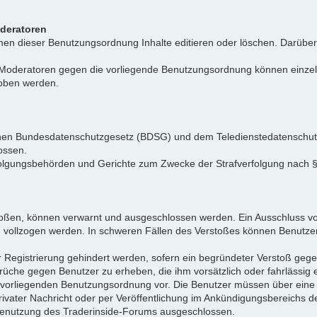
oderatoren
n dieser Benutzungsordnung Inhalte editieren oder löschen. Darüber h
r Moderatoren gegen die vorliegende Benutzungsordnung können einz
hoben werden.
tschen Bundesdatenschutzgesetz (BDSG) und dem Teledienstedatenschu
ossen.
folgungsbehörden und Gerichte zum Zwecke der Strafverfolgung nach
toßen, können verwarnt und ausgeschlossen werden. Ein Ausschluss vo
d vollzogen werden. In schweren Fällen des Verstoßes können Benutze
r Registrierung gehindert werden, sofern ein begründeter Verstoß ge
rüche gegen Benutzer zu erheben, die ihm vorsätzlich oder fahrlässig
er vorliegenden Benutzungsordnung vor. Die Benutzer müssen über ein
privater Nachricht oder per Veröffentlichung im Ankündigungsbereich
e Benutzung des Traderinside-Forums ausgeschlossen.