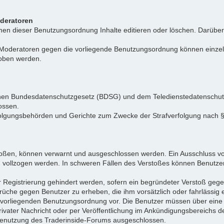
oderatoren
n dieser Benutzungsordnung Inhalte editieren oder löschen. Darüber h
r Moderatoren gegen die vorliegende Benutzungsordnung können einz
hoben werden.
tschen Bundesdatenschutzgesetz (BDSG) und dem Teledienstedatenschu
ossen.
folgungsbehörden und Gerichte zum Zwecke der Strafverfolgung nach
toßen, können verwarnt und ausgeschlossen werden. Ein Ausschluss vo
d vollzogen werden. In schweren Fällen des Verstoßes können Benutze
r Registrierung gehindert werden, sofern ein begründeter Verstoß ge
rüche gegen Benutzer zu erheben, die ihm vorsätzlich oder fahrlässig
er vorliegenden Benutzungsordnung vor. Die Benutzer müssen über ein
privater Nachricht oder per Veröffentlichung im Ankündigungsbereich
e Benutzung des Traderinside-Forums ausgeschlossen.