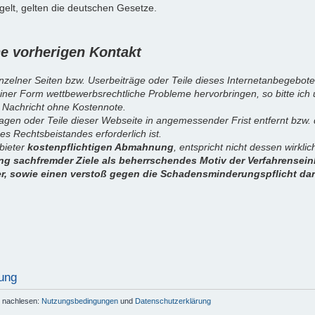
elt, gelten die deutschen Gesetze.
 vorherigen Kontakt
inzelner Seiten bzw. Userbeiträge oder Teile dieses Internetanbegebote
iner Form wettbewerbsrechtliche Probleme hervorbringen, so bitte ich
 Nachricht ohne Kostennote.
sagen oder Teile dieser Webseite in angemessender Frist entfernt bzw
es Rechtsbeistandes erforderlich ist.
nbieter
kostenpflichtigen Abmahnung
, entspricht nicht dessen wirkl
g sachfremder Ziele als beherrschendes Motiv der Verfahrenseinl
er, sowie einen verstoß gegen die Schadensminderungspflicht dar
ung
r nachlesen:
Nutzungsbedingungen
und
Datenschutzerklärung