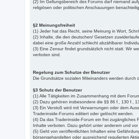
(2) Im Geltungsbereich des Forums darf niemand aufg
religiösen oder politischen Anschauungen benachteil
§2 Meinungsfreiheit
(1) Jeder hat das Recht, seine Meinung in Wort, Schr
(2) Inhalte, die den deutschen/ Gesetzen zuwiderlauf
dabei eine große Anzahl schlecht abzählbarer Indiv
(3) Eine Zensur findet grundsätzlich nicht statt. Wir w
verboten sind.
Regelung zum Schutze der Benutzer
Die Grundsätze sozialen Miteinanders werden durch d
§3 Schutz der Benutzer
(1) Alle Tätigkeiten im Zusammenhang mit dem Forum
(2) Dazu gehören insbesondere die §§ 86 f., 130 f., 13
(3) Ein Verstoß wird mit Verwarnungen oder dem Auss
Traderinside-Forums editiert oder gelöscht werden.
(4) Da das Traderinside-Forum ein frei zugängliches 
Inhalte verboten. Dazu gehört unter anderem und vor 
(5) Geht von veröffentlichten Inhalten eine Gefährdun
börsengehandelten oder ausreichend regulierten Akti