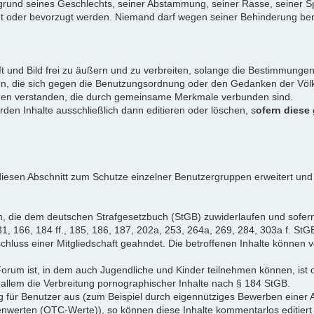
rund seines Geschlechts, seiner Abstammung, seiner Rasse, seiner Sp
igt oder bevorzugt werden. Niemand darf wegen seiner Behinderung ben
ift und Bild frei zu äußern und zu verbreiten, solange die Bestimmun
en, die sich gegen die Benutzungsordnung oder den Gedanken der Völke
iduen verstanden, die durch gemeinsame Merkmale verbunden sind.
erden Inhalte ausschließlich dann editieren oder löschen, s
ofern diese
iesen Abschnitt zum Schutze einzelner Benutzergruppen erweitert und
, die dem deutschen Strafgesetzbuch (StGB) zuwiderlaufen und sofer
1, 166, 184 ff., 185, 186, 187, 202a, 253, 264a, 269, 284, 303a f. StG
chluss einer Mitgliedschaft geahndet. Die betroffenen Inhalte können
Forum ist, in dem auch Jugendliche und Kinder teilnehmen können, ist 
allem die Verbreitung pornographischer Inhalte nach § 184 StGB.
g für Benutzer aus (zum Beispiel durch eigennütziges Bewerben einer A
enwerten (OTC-Werte)), so können diese Inhalte kommentarlos editiert