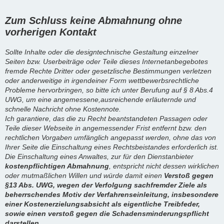
Zum Schluss keine Abmahnung ohne
vorherigen Kontakt
Sollte Inhalte oder die designtechnische Gestaltung einzelner
Seiten bzw. Userbeiträge oder Teile dieses Internetanbegebotes
fremde Rechte Dritter oder gesetzlische Bestimmungen verletzen
oder anderweitige in irgendeiner Form wettbewerbsrechtliche
Probleme hervorbringen, so bitte ich unter Berufung auf § 8 Abs.4
UWG, um eine angemessene,ausreichende erläuternde und
schnelle Nachricht ohne Kostennote.
Ich garantiere, das die zu Recht beantstandeten Passagen oder
Teile dieser Webseite in angemessender Frist entfernt bzw. den
rechtlichen Vorgaben umfänglich angepasst werden, ohne das von
Ihrer Seite die Einschaltung eines Rechtsbeistandes erforderlich ist.
Die Einschaltung eines Anwaltes, zur für den Dienstanbieter
kostenpflichtigen Abmahnung
, entspricht nicht dessen wirklichen
oder mutmaßlichen Willen und würde damit einen
Verstoß gegen
§13 Abs. UWG, wegen der Verfolgung sachfremder Ziele als
beherrschendes Motiv der Verfahrenseinleitung, insbesondere
einer Kostenerzielungsabsicht als eigentliche Treibfeder,
sowie einen verstoß gegen die Schadensminderungspflicht
darstellen.