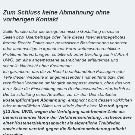
Zum Schluss keine Abmahnung ohne
vorherigen Kontakt
Sollte Inhalte oder die designtechnische Gestaltung einzelner
Seiten bzw. Userbeiträge oder Teile dieses Internetanbegebotes
fremde Rechte Dritter oder gesetzlische Bestimmungen verletzen
oder anderweitige in irgendeiner Form wettbewerbsrechtliche
Probleme hervorbringen, so bitte ich unter Berufung auf § 8 Abs.4
UWG, um eine angemessene,ausreichende erläuternde und
schnelle Nachricht ohne Kostennote.
Ich garantiere, das die zu Recht beantstandeten Passagen oder
Teile dieser Webseite in angemessender Frist entfernt bzw. den
rechtlichen Vorgaben umfänglich angepasst werden, ohne das von
Ihrer Seite die Einschaltung eines Rechtsbeistandes erforderlich ist.
Die Einschaltung eines Anwaltes, zur für den Dienstanbieter
kostenpflichtigen Abmahnung
, entspricht nicht dessen wirklichen
oder mutmaßlichen Willen und würde damit einen
Verstoß gegen
§13 Abs. UWG, wegen der Verfolgung sachfremder Ziele als
beherrschendes Motiv der Verfahrenseinleitung, insbesondere
einer Kostenerzielungsabsicht als eigentliche Treibfeder,
sowie einen verstoß gegen die Schadensminderungspflicht
darstellen.