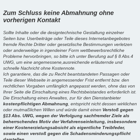
Zum Schluss keine Abmahnung ohne
vorherigen Kontakt
Sollte Inhalte oder die designtechnische Gestaltung einzelner
Seiten bzw. Userbeiträge oder Teile dieses Internetanbegebotes
fremde Rechte Dritter oder gesetzlische Bestimmungen verletzen
oder anderweitige in irgendeiner Form wettbewerbsrechtliche
Probleme hervorbringen, so bitte ich unter Berufung auf § 8 Abs.4
UWG, um eine angemessene,ausreichende erläuternde und
schnelle Nachricht ohne Kostennote.
Ich garantiere, das die zu Recht beantstandeten Passagen oder
Teile dieser Webseite in angemessender Frist entfernt bzw. den
rechtlichen Vorgaben umfänglich angepasst werden, ohne das von
Ihrer Seite die Einschaltung eines Rechtsbeistandes erforderlich ist.
Die Einschaltung eines Anwaltes, zur für den Dienstanbieter
kostenpflichtigen Abmahnung
, entspricht nicht dessen wirklichen
oder mutmaßlichen Willen und würde damit einen
Verstoß gegen
§13 Abs. UWG, wegen der Verfolgung sachfremder Ziele als
beherrschendes Motiv der Verfahrenseinleitung, insbesondere
einer Kostenerzielungsabsicht als eigentliche Treibfeder,
sowie einen verstoß gegen die Schadensminderungspflicht
darstellen.