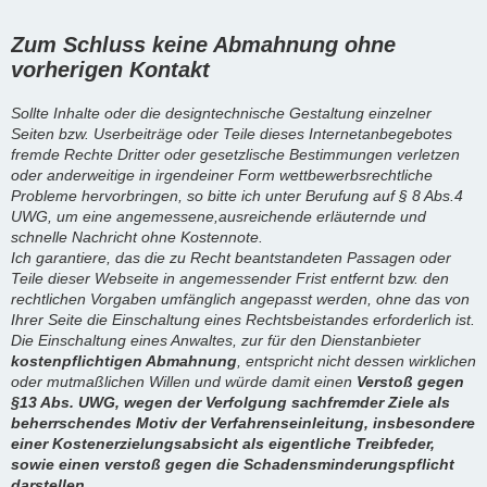
Zum Schluss keine Abmahnung ohne
vorherigen Kontakt
Sollte Inhalte oder die designtechnische Gestaltung einzelner
Seiten bzw. Userbeiträge oder Teile dieses Internetanbegebotes
fremde Rechte Dritter oder gesetzlische Bestimmungen verletzen
oder anderweitige in irgendeiner Form wettbewerbsrechtliche
Probleme hervorbringen, so bitte ich unter Berufung auf § 8 Abs.4
UWG, um eine angemessene,ausreichende erläuternde und
schnelle Nachricht ohne Kostennote.
Ich garantiere, das die zu Recht beantstandeten Passagen oder
Teile dieser Webseite in angemessender Frist entfernt bzw. den
rechtlichen Vorgaben umfänglich angepasst werden, ohne das von
Ihrer Seite die Einschaltung eines Rechtsbeistandes erforderlich ist.
Die Einschaltung eines Anwaltes, zur für den Dienstanbieter
kostenpflichtigen Abmahnung
, entspricht nicht dessen wirklichen
oder mutmaßlichen Willen und würde damit einen
Verstoß gegen
§13 Abs. UWG, wegen der Verfolgung sachfremder Ziele als
beherrschendes Motiv der Verfahrenseinleitung, insbesondere
einer Kostenerzielungsabsicht als eigentliche Treibfeder,
sowie einen verstoß gegen die Schadensminderungspflicht
darstellen.