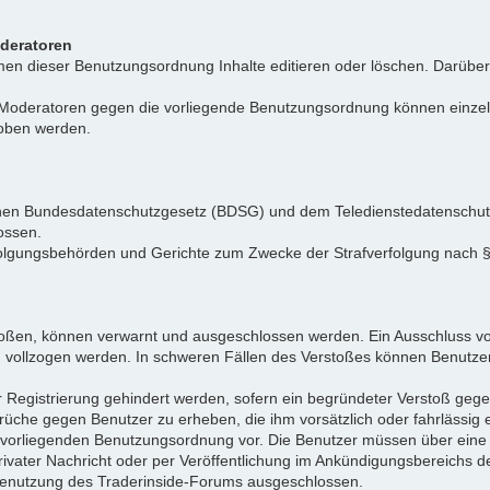
oderatoren
n dieser Benutzungsordnung Inhalte editieren oder löschen. Darüber h
r Moderatoren gegen die vorliegende Benutzungsordnung können einz
hoben werden.
tschen Bundesdatenschutzgesetz (BDSG) und dem Teledienstedatenschu
ossen.
folgungsbehörden und Gerichte zum Zwecke der Strafverfolgung nach
toßen, können verwarnt und ausgeschlossen werden. Ein Ausschluss vo
d vollzogen werden. In schweren Fällen des Verstoßes können Benutze
r Registrierung gehindert werden, sofern ein begründeter Verstoß ge
rüche gegen Benutzer zu erheben, die ihm vorsätzlich oder fahrlässig
er vorliegenden Benutzungsordnung vor. Die Benutzer müssen über ein
privater Nachricht oder per Veröffentlichung im Ankündigungsbereich
e Benutzung des Traderinside-Forums ausgeschlossen.