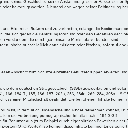
rund seines Geschlechts, seiner Abstammung, seiner Rasse, seiner Sp
igt oder bevorzugt werden. Niemand darf wegen seiner Behinderung ben
ift und Bild frei zu äußern und zu verbreiten, solange die Bestimmun
en, die sich gegen die Benutzungsordnung oder den Gedanken der Völke
iduen verstanden, die durch gemeinsame Merkmale verbunden sind.
erden Inhalte ausschließlich dann editieren oder löschen, s
ofern diese
iesen Abschnitt zum Schutze einzelner Benutzergruppen erweitert und
, die dem deutschen Strafgesetzbuch (StGB) zuwiderlaufen und sofer
1, 166, 184 ff., 185, 186, 187, 202a, 253, 264a, 269, 284, 303a f. StG
chluss einer Mitgliedschaft geahndet. Die betroffenen Inhalte können
Forum ist, in dem auch Jugendliche und Kinder teilnehmen können, ist 
allem die Verbreitung pornographischer Inhalte nach § 184 StGB.
g für Benutzer aus (zum Beispiel durch eigennütziges Bewerben einer A
enwerten (OTC-Werte)), so können diese Inhalte kommentarlos editiert