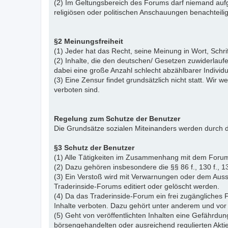
(2) Im Geltungsbereich des Forums darf niemand aufg
religiösen oder politischen Anschauungen benachteil
§2 Meinungsfreiheit
(1) Jeder hat das Recht, seine Meinung in Wort, Schr
(2) Inhalte, die den deutschen/ Gesetzen zuwiderlauf
dabei eine große Anzahl schlecht abzählbarer Indiv
(3) Eine Zensur findet grundsätzlich nicht statt. Wir w
verboten sind.
Regelung zum Schutze der Benutzer
Die Grundsätze sozialen Miteinanders werden durch d
§3 Schutz der Benutzer
(1) Alle Tätigkeiten im Zusammenhang mit dem Forum
(2) Dazu gehören insbesondere die §§ 86 f., 130 f., 13
(3) Ein Verstoß wird mit Verwarnungen oder dem Auss
Traderinside-Forums editiert oder gelöscht werden.
(4) Da das Traderinside-Forum ein frei zugängliches 
Inhalte verboten. Dazu gehört unter anderem und vor 
(5) Geht von veröffentlichten Inhalten eine Gefährdun
börsengehandelten oder ausreichend regulierten Akti