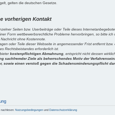
elt, gelten die deutschen Gesetze.
 vorherigen Kontakt
inzelner Seiten bzw. Userbeiträge oder Teile dieses Internetanbegebote
iner Form wettbewerbsrechtliche Probleme hervorbringen, so bitte ich
 Nachricht ohne Kostennote.
sagen oder Teile dieser Webseite in angemessender Frist entfernt bzw
es Rechtsbeistandes erforderlich ist.
nbieter
kostenpflichtigen Abmahnung
, entspricht nicht dessen wirkl
g sachfremder Ziele als beherrschendes Motiv der Verfahrenseinl
er, sowie einen verstoß gegen die Schadensminderungspflicht dar
ung
r nachlesen:
Nutzungsbedingungen
und
Datenschutzerklärung