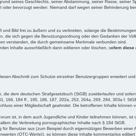
rund seines Geschlechts, seiner Abstammung, seiner Rasse, seiner Sp
igt oder bevorzugt werden. Niemand darf wegen seiner Behinderung ben
ift und Bild frei zu äußern und zu verbreiten, solange die Bestimmun
en, die sich gegen die Benutzungsordnung oder den Gedanken der Völke
iduen verstanden, die durch gemeinsame Merkmale verbunden sind.
erden Inhalte ausschließlich dann editieren oder löschen, s
ofern diese
iesen Abschnitt zum Schutze einzelner Benutzergruppen erweitert und
, die dem deutschen Strafgesetzbuch (StGB) zuwiderlaufen und sofer
1, 166, 184 ff., 185, 186, 187, 202a, 253, 264a, 269, 284, 303a f. StG
chluss einer Mitgliedschaft geahndet. Die betroffenen Inhalte können
Forum ist, in dem auch Jugendliche und Kinder teilnehmen können, ist 
allem die Verbreitung pornographischer Inhalte nach § 184 StGB.
g für Benutzer aus (zum Beispiel durch eigennütziges Bewerben einer A
enwerten (OTC-Werte)), so können diese Inhalte kommentarlos editiert