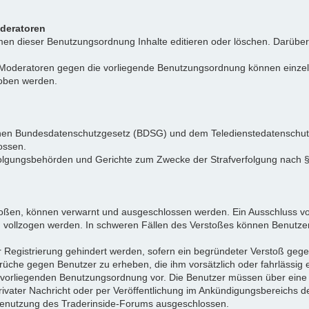
oderatoren
n dieser Benutzungsordnung Inhalte editieren oder löschen. Darüber h
r Moderatoren gegen die vorliegende Benutzungsordnung können einz
hoben werden.
tschen Bundesdatenschutzgesetz (BDSG) und dem Teledienstedatenschu
ossen.
folgungsbehörden und Gerichte zum Zwecke der Strafverfolgung nach
toßen, können verwarnt und ausgeschlossen werden. Ein Ausschluss vo
d vollzogen werden. In schweren Fällen des Verstoßes können Benutze
r Registrierung gehindert werden, sofern ein begründeter Verstoß ge
rüche gegen Benutzer zu erheben, die ihm vorsätzlich oder fahrlässig
er vorliegenden Benutzungsordnung vor. Die Benutzer müssen über ein
privater Nachricht oder per Veröffentlichung im Ankündigungsbereich
e Benutzung des Traderinside-Forums ausgeschlossen.