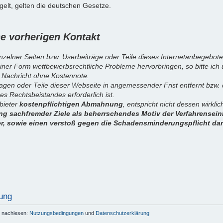
elt, gelten die deutschen Gesetze.
 vorherigen Kontakt
inzelner Seiten bzw. Userbeiträge oder Teile dieses Internetanbegebote
iner Form wettbewerbsrechtliche Probleme hervorbringen, so bitte ich
 Nachricht ohne Kostennote.
sagen oder Teile dieser Webseite in angemessender Frist entfernt bzw
es Rechtsbeistandes erforderlich ist.
nbieter
kostenpflichtigen Abmahnung
, entspricht nicht dessen wirkl
g sachfremder Ziele als beherrschendes Motiv der Verfahrenseinl
er, sowie einen verstoß gegen die Schadensminderungspflicht dar
ung
r nachlesen:
Nutzungsbedingungen
und
Datenschutzerklärung