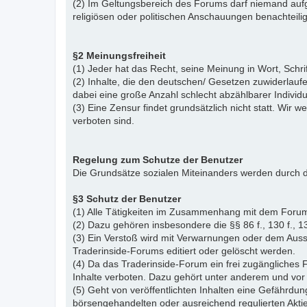
(2) Im Geltungsbereich des Forums darf niemand aufg
religiösen oder politischen Anschauungen benachteil
§2 Meinungsfreiheit
(1) Jeder hat das Recht, seine Meinung in Wort, Schr
(2) Inhalte, die den deutschen/ Gesetzen zuwiderlauf
dabei eine große Anzahl schlecht abzählbarer Indiv
(3) Eine Zensur findet grundsätzlich nicht statt. Wir w
verboten sind.
Regelung zum Schutze der Benutzer
Die Grundsätze sozialen Miteinanders werden durch d
§3 Schutz der Benutzer
(1) Alle Tätigkeiten im Zusammenhang mit dem Forum
(2) Dazu gehören insbesondere die §§ 86 f., 130 f., 13
(3) Ein Verstoß wird mit Verwarnungen oder dem Auss
Traderinside-Forums editiert oder gelöscht werden.
(4) Da das Traderinside-Forum ein frei zugängliches 
Inhalte verboten. Dazu gehört unter anderem und vor 
(5) Geht von veröffentlichten Inhalten eine Gefährdun
börsengehandelten oder ausreichend regulierten Akti