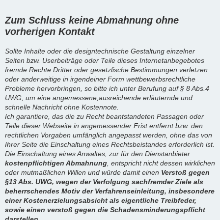
Zum Schluss keine Abmahnung ohne
vorherigen Kontakt
Sollte Inhalte oder die designtechnische Gestaltung einzelner
Seiten bzw. Userbeiträge oder Teile dieses Internetanbegebotes
fremde Rechte Dritter oder gesetzlische Bestimmungen verletzen
oder anderweitige in irgendeiner Form wettbewerbsrechtliche
Probleme hervorbringen, so bitte ich unter Berufung auf § 8 Abs.4
UWG, um eine angemessene,ausreichende erläuternde und
schnelle Nachricht ohne Kostennote.
Ich garantiere, das die zu Recht beantstandeten Passagen oder
Teile dieser Webseite in angemessender Frist entfernt bzw. den
rechtlichen Vorgaben umfänglich angepasst werden, ohne das von
Ihrer Seite die Einschaltung eines Rechtsbeistandes erforderlich ist.
Die Einschaltung eines Anwaltes, zur für den Dienstanbieter
kostenpflichtigen Abmahnung
, entspricht nicht dessen wirklichen
oder mutmaßlichen Willen und würde damit einen
Verstoß gegen
§13 Abs. UWG, wegen der Verfolgung sachfremder Ziele als
beherrschendes Motiv der Verfahrenseinleitung, insbesondere
einer Kostenerzielungsabsicht als eigentliche Treibfeder,
sowie einen verstoß gegen die Schadensminderungspflicht
darstellen.