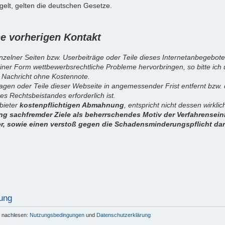
elt, gelten die deutschen Gesetze.
 vorherigen Kontakt
inzelner Seiten bzw. Userbeiträge oder Teile dieses Internetanbegebote
iner Form wettbewerbsrechtliche Probleme hervorbringen, so bitte ich
 Nachricht ohne Kostennote.
sagen oder Teile dieser Webseite in angemessender Frist entfernt bzw
es Rechtsbeistandes erforderlich ist.
nbieter
kostenpflichtigen Abmahnung
, entspricht nicht dessen wirkl
g sachfremder Ziele als beherrschendes Motiv der Verfahrenseinl
er, sowie einen verstoß gegen die Schadensminderungspflicht dar
ung
r nachlesen:
Nutzungsbedingungen
und
Datenschutzerklärung