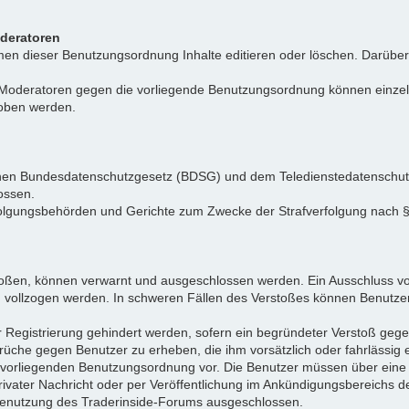
oderatoren
n dieser Benutzungsordnung Inhalte editieren oder löschen. Darüber h
r Moderatoren gegen die vorliegende Benutzungsordnung können einz
hoben werden.
tschen Bundesdatenschutzgesetz (BDSG) und dem Teledienstedatenschu
ossen.
folgungsbehörden und Gerichte zum Zwecke der Strafverfolgung nach
toßen, können verwarnt und ausgeschlossen werden. Ein Ausschluss vo
d vollzogen werden. In schweren Fällen des Verstoßes können Benutze
r Registrierung gehindert werden, sofern ein begründeter Verstoß ge
rüche gegen Benutzer zu erheben, die ihm vorsätzlich oder fahrlässig
er vorliegenden Benutzungsordnung vor. Die Benutzer müssen über ein
privater Nachricht oder per Veröffentlichung im Ankündigungsbereich
e Benutzung des Traderinside-Forums ausgeschlossen.