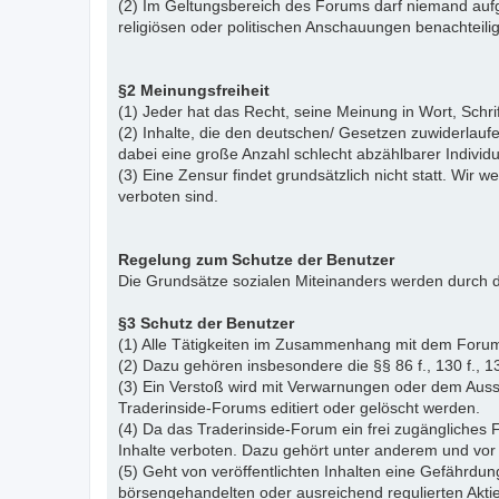
(2) Im Geltungsbereich des Forums darf niemand aufg
religiösen oder politischen Anschauungen benachteil
§2 Meinungsfreiheit
(1) Jeder hat das Recht, seine Meinung in Wort, Schr
(2) Inhalte, die den deutschen/ Gesetzen zuwiderlauf
dabei eine große Anzahl schlecht abzählbarer Indiv
(3) Eine Zensur findet grundsätzlich nicht statt. Wir w
verboten sind.
Regelung zum Schutze der Benutzer
Die Grundsätze sozialen Miteinanders werden durch d
§3 Schutz der Benutzer
(1) Alle Tätigkeiten im Zusammenhang mit dem Forum
(2) Dazu gehören insbesondere die §§ 86 f., 130 f., 13
(3) Ein Verstoß wird mit Verwarnungen oder dem Auss
Traderinside-Forums editiert oder gelöscht werden.
(4) Da das Traderinside-Forum ein frei zugängliches 
Inhalte verboten. Dazu gehört unter anderem und vor 
(5) Geht von veröffentlichten Inhalten eine Gefährdun
börsengehandelten oder ausreichend regulierten Akti