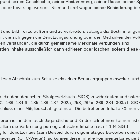
rund seines Geschlechts, seiner Abstammung, seiner Rasse, seiner Sp
igt oder bevorzugt werden. Niemand darf wegen seiner Behinderung ben
ift und Bild frei zu äußern und zu verbreiten, solange die Bestimmun
en, die sich gegen die Benutzungsordnung oder den Gedanken der Völke
iduen verstanden, die durch gemeinsame Merkmale verbunden sind.
erden Inhalte ausschließlich dann editieren oder löschen, s
ofern diese
iesen Abschnitt zum Schutze einzelner Benutzergruppen erweitert und
, die dem deutschen Strafgesetzbuch (StGB) zuwiderlaufen und sofer
1, 166, 184 ff., 185, 186, 187, 202a, 253, 264a, 269, 284, 303a f. StG
chluss einer Mitgliedschaft geahndet. Die betroffenen Inhalte können
Forum ist, in dem auch Jugendliche und Kinder teilnehmen können, ist 
allem die Verbreitung pornographischer Inhalte nach § 184 StGB.
g für Benutzer aus (zum Beispiel durch eigennütziges Bewerben einer A
enwerten (OTC-Werte)), so können diese Inhalte kommentarlos editiert